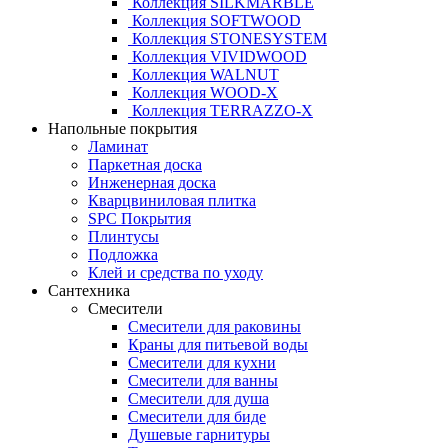
Коллекция SILKMARBLE
Коллекция SOFTWOOD
Коллекция STONESYSTEM
Коллекция VIVIDWOOD
Коллекция WALNUT
Коллекция WOOD-X
Коллекция ТЕRRАZZO-X
Напольные покрытия
Ламинат
Паркетная доска
Инженерная доска
Кварцвиниловая плитка
SPC Покрытия
Плинтусы
Подложка
Клей и средства по уходу
Сантехника
Смесители
Смесители для раковины
Краны для питьевой воды
Смесители для кухни
Смесители для ванны
Смесители для душа
Смесители для биде
Душевые гарнитуры