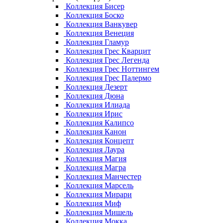
Коллекция Бисер
Коллекция Боско
Коллекция Ванкувер
Коллекция Венеция
Коллекция Гламур
Коллекция Грес Кварцит
Коллекция Грес Легенда
Коллекция Грес Ноттингем
Коллекция Грес Палермо
Коллекция Дезерт
Коллекция Дюна
Коллекция Илиада
Коллекция Ирис
Коллекция Калипсо
Коллекция Канон
Коллекция Концепт
Коллекция Лаура
Коллекция Магия
Коллекция Магра
Коллекция Манчестер
Коллекция Марсель
Коллекция Мирари
Коллекция Миф
Коллекция Мишель
Коллекция Мокка