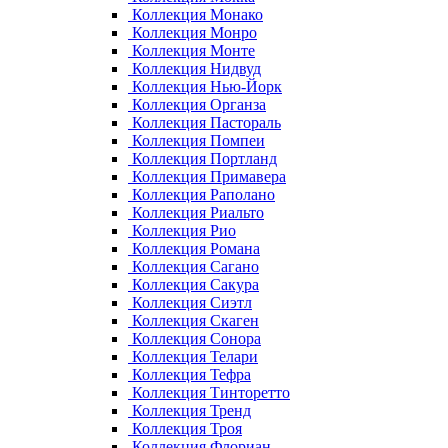
Коллекция Монако
Коллекция Монро
Коллекция Монте
Коллекция Нидвуд
Коллекция Нью-Йорк
Коллекция Органза
Коллекция Пастораль
Коллекция Помпеи
Коллекция Портланд
Коллекция Примавера
Коллекция Раполано
Коллекция Риальто
Коллекция Рио
Коллекция Романа
Коллекция Сагано
Коллекция Сакура
Коллекция Сиэтл
Коллекция Скаген
Коллекция Сонора
Коллекция Телари
Коллекция Тефра
Коллекция Тинторетто
Коллекция Тренд
Коллекция Троя
Коллекция Флориан