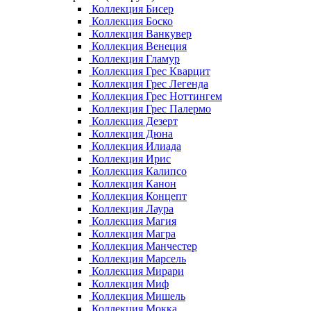
Коллекция Бисер
Коллекция Боско
Коллекция Ванкувер
Коллекция Венеция
Коллекция Гламур
Коллекция Грес Кварцит
Коллекция Грес Легенда
Коллекция Грес Ноттингем
Коллекция Грес Палермо
Коллекция Дезерт
Коллекция Дюна
Коллекция Илиада
Коллекция Ирис
Коллекция Калипсо
Коллекция Канон
Коллекция Концепт
Коллекция Лаура
Коллекция Магия
Коллекция Магра
Коллекция Манчестер
Коллекция Марсель
Коллекция Мирари
Коллекция Миф
Коллекция Мишель
Коллекция Мокка