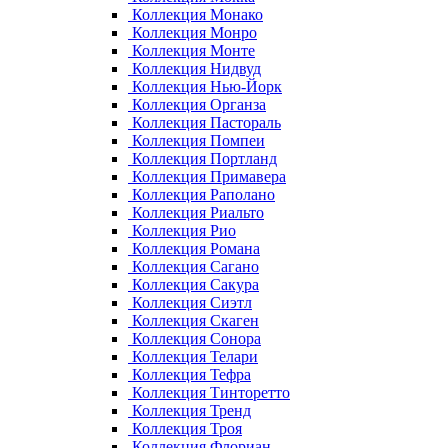
Коллекция Монако
Коллекция Монро
Коллекция Монте
Коллекция Нидвуд
Коллекция Нью-Йорк
Коллекция Органза
Коллекция Пастораль
Коллекция Помпеи
Коллекция Портланд
Коллекция Примавера
Коллекция Раполано
Коллекция Риальто
Коллекция Рио
Коллекция Романа
Коллекция Сагано
Коллекция Сакура
Коллекция Сиэтл
Коллекция Скаген
Коллекция Сонора
Коллекция Телари
Коллекция Тефра
Коллекция Тинторетто
Коллекция Тренд
Коллекция Троя
Коллекция Флориан