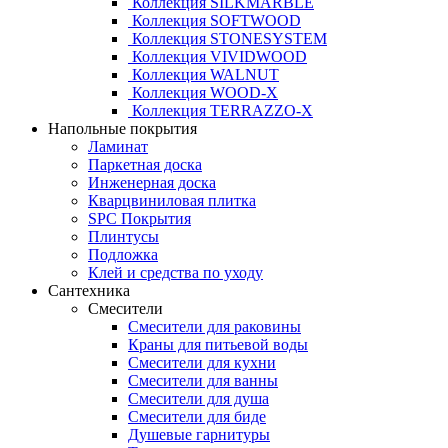
Коллекция SILKMARBLE
Коллекция SOFTWOOD
Коллекция STONESYSTEM
Коллекция VIVIDWOOD
Коллекция WALNUT
Коллекция WOOD-X
Коллекция ТЕRRАZZO-X
Напольные покрытия
Ламинат
Паркетная доска
Инженерная доска
Кварцвиниловая плитка
SPC Покрытия
Плинтусы
Подложка
Клей и средства по уходу
Сантехника
Смесители
Смесители для раковины
Краны для питьевой воды
Смесители для кухни
Смесители для ванны
Смесители для душа
Смесители для биде
Душевые гарнитуры