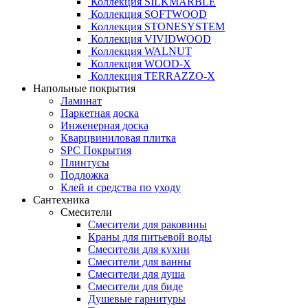
Коллекция SILKMARBLE
Коллекция SOFTWOOD
Коллекция STONESYSTEM
Коллекция VIVIDWOOD
Коллекция WALNUT
Коллекция WOOD-X
Коллекция ТЕRRАZZO-X
Напольные покрытия
Ламинат
Паркетная доска
Инженерная доска
Кварцвиниловая плитка
SPC Покрытия
Плинтусы
Подложка
Клей и средства по уходу
Сантехника
Смесители
Смесители для раковины
Краны для питьевой воды
Смесители для кухни
Смесители для ванны
Смесители для душа
Смесители для биде
Душевые гарнитуры