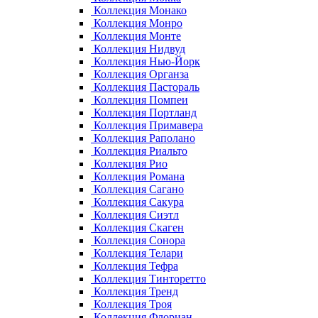
Коллекция Монако
Коллекция Монро
Коллекция Монте
Коллекция Нидвуд
Коллекция Нью-Йорк
Коллекция Органза
Коллекция Пастораль
Коллекция Помпеи
Коллекция Портланд
Коллекция Примавера
Коллекция Раполано
Коллекция Риальто
Коллекция Рио
Коллекция Романа
Коллекция Сагано
Коллекция Сакура
Коллекция Сиэтл
Коллекция Скаген
Коллекция Сонора
Коллекция Телари
Коллекция Тефра
Коллекция Тинторетто
Коллекция Тренд
Коллекция Троя
Коллекция Флориан