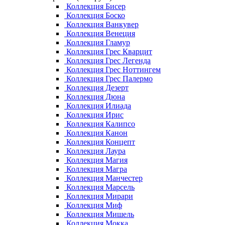
Коллекция Бисер
Коллекция Боско
Коллекция Ванкувер
Коллекция Венеция
Коллекция Гламур
Коллекция Грес Кварцит
Коллекция Грес Легенда
Коллекция Грес Ноттингем
Коллекция Грес Палермо
Коллекция Дезерт
Коллекция Дюна
Коллекция Илиада
Коллекция Ирис
Коллекция Калипсо
Коллекция Канон
Коллекция Концепт
Коллекция Лаура
Коллекция Магия
Коллекция Магра
Коллекция Манчестер
Коллекция Марсель
Коллекция Мирари
Коллекция Миф
Коллекция Мишель
Коллекция Мокка