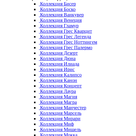
Коллекция Бисер
Коллекция Боско
Коллекция Ванкувер
Коллекция Венеция
Коллекция Гламур
Коллекция Грес Кварцит
Коллекция Грес Легенда
Коллекция Грес Ноттингем
Коллекция Грес Палермо
Коллекция Дезерт
Коллекция Дюна
Коллекция Илиада
Коллекция Ирис
Коллекция Калипсо
Коллекция Канон
Коллекция Концепт
Коллекция Лаура
Коллекция Магия
Коллекция Магра
Коллекция Манчестер
Коллекция Марсель
Коллекция Мирари
Коллекция Миф
Коллекция Мишель
Коллекция Мокка