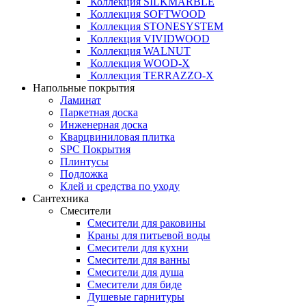
Коллекция SILKMARBLE
Коллекция SOFTWOOD
Коллекция STONESYSTEM
Коллекция VIVIDWOOD
Коллекция WALNUT
Коллекция WOOD-X
Коллекция ТЕRRАZZO-X
Напольные покрытия
Ламинат
Паркетная доска
Инженерная доска
Кварцвиниловая плитка
SPC Покрытия
Плинтусы
Подложка
Клей и средства по уходу
Сантехника
Смесители
Смесители для раковины
Краны для питьевой воды
Смесители для кухни
Смесители для ванны
Смесители для душа
Смесители для биде
Душевые гарнитуры