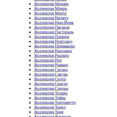
Коллекция Монако
Коллекция Монро
Коллекция Монте
Коллекция Нидвуд
Коллекция Нью-Йорк
Коллекция Органза
Коллекция Пастораль
Коллекция Помпеи
Коллекция Портланд
Коллекция Примавера
Коллекция Раполано
Коллекция Риальто
Коллекция Рио
Коллекция Романа
Коллекция Сагано
Коллекция Сакура
Коллекция Сиэтл
Коллекция Скаген
Коллекция Сонора
Коллекция Телари
Коллекция Тефра
Коллекция Тинторетто
Коллекция Тренд
Коллекция Троя
Коллекция Флориан