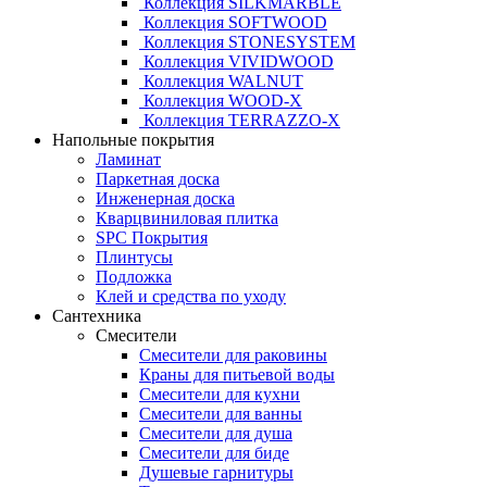
Коллекция SILKMARBLE
Коллекция SOFTWOOD
Коллекция STONESYSTEM
Коллекция VIVIDWOOD
Коллекция WALNUT
Коллекция WOOD-X
Коллекция ТЕRRАZZO-X
Напольные покрытия
Ламинат
Паркетная доска
Инженерная доска
Кварцвиниловая плитка
SPC Покрытия
Плинтусы
Подложка
Клей и средства по уходу
Сантехника
Смесители
Смесители для раковины
Краны для питьевой воды
Смесители для кухни
Смесители для ванны
Смесители для душа
Смесители для биде
Душевые гарнитуры