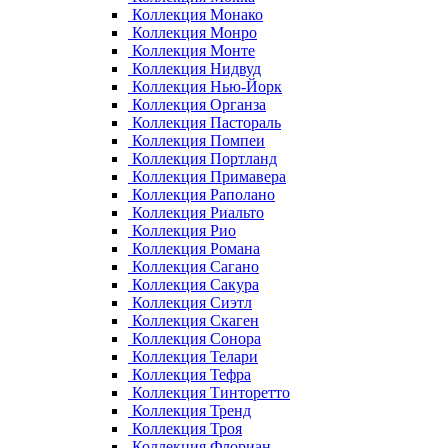
Коллекция Монако
Коллекция Монро
Коллекция Монте
Коллекция Нидвуд
Коллекция Нью-Йорк
Коллекция Органза
Коллекция Пастораль
Коллекция Помпеи
Коллекция Портланд
Коллекция Примавера
Коллекция Раполано
Коллекция Риальто
Коллекция Рио
Коллекция Романа
Коллекция Сагано
Коллекция Сакура
Коллекция Сиэтл
Коллекция Скаген
Коллекция Сонора
Коллекция Телари
Коллекция Тефра
Коллекция Тинторетто
Коллекция Тренд
Коллекция Троя
Коллекция Флориан