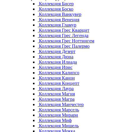
Коллекция Бисер
Коллекция Боско
Коллекция Ванкувер
Коллекция Венеция
Коллекция Гламур
Коллекция Грес Кварцит
Коллекция Грес Легенда
Коллекция Грес Ноттингем
Коллекция Грес Палермо
Коллекция Дезерт
Коллекция Дюна
Коллекция Илиада
Коллекция Ирис
Коллекция Калипсо
Коллекция Канон
Коллекция Концепт
Коллекция Лаура
Коллекция Магия
Коллекция Магра
Коллекция Манчестер
Коллекция Марсель
Коллекция Мирари
Коллекция Миф
Коллекция Мишель
Коллекция Мокка