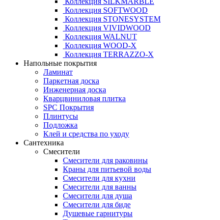
Коллекция SILKMARBLE
Коллекция SOFTWOOD
Коллекция STONESYSTEM
Коллекция VIVIDWOOD
Коллекция WALNUT
Коллекция WOOD-X
Коллекция ТЕRRАZZO-X
Напольные покрытия
Ламинат
Паркетная доска
Инженерная доска
Кварцвиниловая плитка
SPC Покрытия
Плинтусы
Подложка
Клей и средства по уходу
Сантехника
Смесители
Смесители для раковины
Краны для питьевой воды
Смесители для кухни
Смесители для ванны
Смесители для душа
Смесители для биде
Душевые гарнитуры