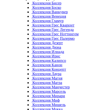
Коллекция Бисер
Коллекция Боско
Коллекция Ванкувер
Коллекция Венеция
Коллекция Гламур
Коллекция Грес Кварцит
Коллекция Грес Легенда
Коллекция Грес Ноттингем
Коллекция Грес Палермо
Коллекция Дезерт
Коллекция Дюна
Коллекция Илиада
Коллекция Ирис
Коллекция Калипсо
Коллекция Канон
Коллекция Концепт
Коллекция Лаура
Коллекция Магия
Коллекция Магра
Коллекция Манчестер
Коллекция Марсель
Коллекция Мирари
Коллекция Миф
Коллекция Мишель
Коллекция Мокка