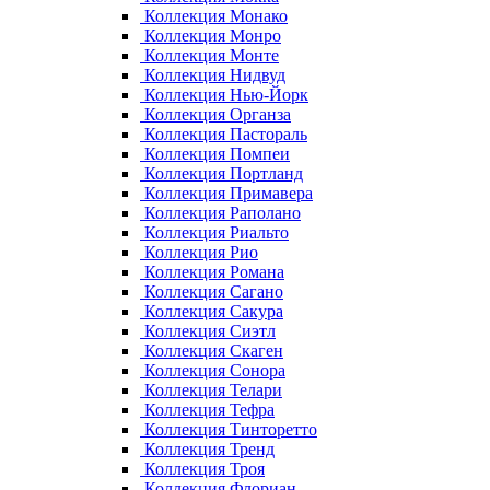
Коллекция Монако
Коллекция Монро
Коллекция Монте
Коллекция Нидвуд
Коллекция Нью-Йорк
Коллекция Органза
Коллекция Пастораль
Коллекция Помпеи
Коллекция Портланд
Коллекция Примавера
Коллекция Раполано
Коллекция Риальто
Коллекция Рио
Коллекция Романа
Коллекция Сагано
Коллекция Сакура
Коллекция Сиэтл
Коллекция Скаген
Коллекция Сонора
Коллекция Телари
Коллекция Тефра
Коллекция Тинторетто
Коллекция Тренд
Коллекция Троя
Коллекция Флориан