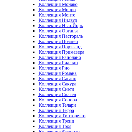
Коллекция Монако
Коллекция Монро
Коллекция Монте
Коллекция Нидвуд
Коллекция Нью-Йорк
Коллекция Органза
Коллекция Пастораль
Коллекция Помпеи
Коллекция Портланд
Коллекция Примавера
Коллекция Раполано
Коллекция Риальто
Коллекция Рио
Коллекция Романа
Коллекция Сагано
Коллекция Сакура
Коллекция Сиэтл
Коллекция Скаген
Коллекция Сонора
Коллекция Телари
Коллекция Тефра
Коллекция Тинторетто
Коллекция Тренд
Коллекция Троя
Коллекция Флориан