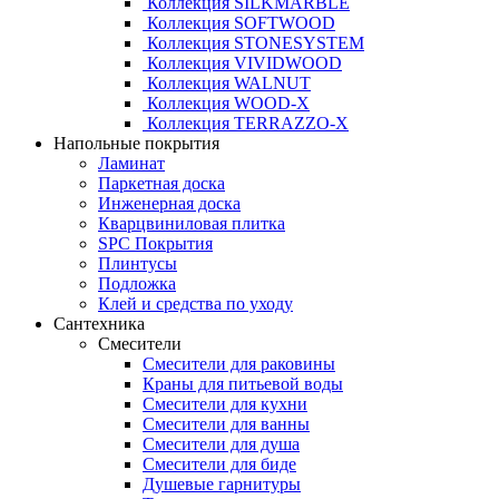
Коллекция SILKMARBLE
Коллекция SOFTWOOD
Коллекция STONESYSTEM
Коллекция VIVIDWOOD
Коллекция WALNUT
Коллекция WOOD-X
Коллекция ТЕRRАZZO-X
Напольные покрытия
Ламинат
Паркетная доска
Инженерная доска
Кварцвиниловая плитка
SPC Покрытия
Плинтусы
Подложка
Клей и средства по уходу
Сантехника
Смесители
Смесители для раковины
Краны для питьевой воды
Смесители для кухни
Смесители для ванны
Смесители для душа
Смесители для биде
Душевые гарнитуры