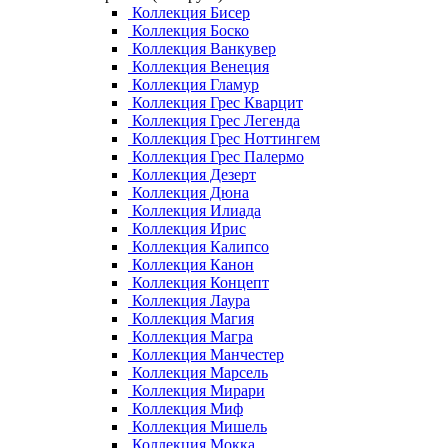
Коллекция Бисер
Коллекция Боско
Коллекция Ванкувер
Коллекция Венеция
Коллекция Гламур
Коллекция Грес Кварцит
Коллекция Грес Легенда
Коллекция Грес Ноттингем
Коллекция Грес Палермо
Коллекция Дезерт
Коллекция Дюна
Коллекция Илиада
Коллекция Ирис
Коллекция Калипсо
Коллекция Канон
Коллекция Концепт
Коллекция Лаура
Коллекция Магия
Коллекция Магра
Коллекция Манчестер
Коллекция Марсель
Коллекция Мирари
Коллекция Миф
Коллекция Мишель
Коллекция Мокка