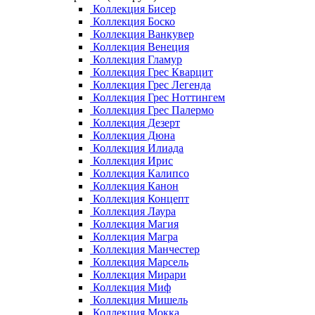
Коллекция Бисер
Коллекция Боско
Коллекция Ванкувер
Коллекция Венеция
Коллекция Гламур
Коллекция Грес Кварцит
Коллекция Грес Легенда
Коллекция Грес Ноттингем
Коллекция Грес Палермо
Коллекция Дезерт
Коллекция Дюна
Коллекция Илиада
Коллекция Ирис
Коллекция Калипсо
Коллекция Канон
Коллекция Концепт
Коллекция Лаура
Коллекция Магия
Коллекция Магра
Коллекция Манчестер
Коллекция Марсель
Коллекция Мирари
Коллекция Миф
Коллекция Мишель
Коллекция Мокка