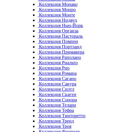
Коллекция Монако
Коллекция Монро
Коллекция Монте
Коллекция Нидвуд
Коллекция Нью-Йорк
Коллекция Органза
Коллекция Пастораль
Коллекция Помпеи
Коллекция Портланд
Коллекция Примавера
Коллекция Раполано
Коллекция Риальто
Коллекция Рио
Коллекция Романа
Коллекция Сагано
Коллекция Сакура
Коллекция Сиэтл
Коллекция Скаген
Коллекция Сонора
Коллекция Телари
Коллекция Тефра
Коллекция Тинторетто
Коллекция Тренд
Коллекция Троя
Коллекция Флориан