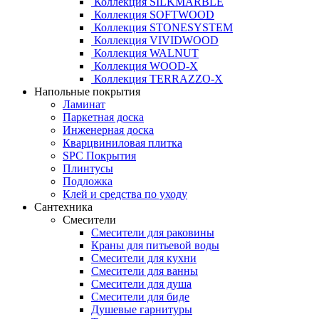
Коллекция SILKMARBLE
Коллекция SOFTWOOD
Коллекция STONESYSTEM
Коллекция VIVIDWOOD
Коллекция WALNUT
Коллекция WOOD-X
Коллекция ТЕRRАZZO-X
Напольные покрытия
Ламинат
Паркетная доска
Инженерная доска
Кварцвиниловая плитка
SPC Покрытия
Плинтусы
Подложка
Клей и средства по уходу
Сантехника
Смесители
Смесители для раковины
Краны для питьевой воды
Смесители для кухни
Смесители для ванны
Смесители для душа
Смесители для биде
Душевые гарнитуры