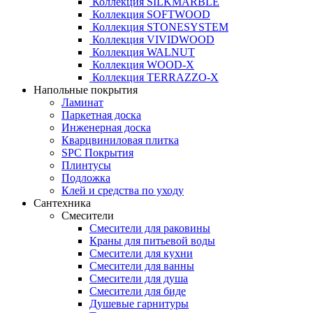
Коллекция SILKMARBLE
Коллекция SOFTWOOD
Коллекция STONESYSTEM
Коллекция VIVIDWOOD
Коллекция WALNUT
Коллекция WOOD-X
Коллекция ТЕRRАZZO-X
Напольные покрытия
Ламинат
Паркетная доска
Инженерная доска
Кварцвиниловая плитка
SPC Покрытия
Плинтусы
Подложка
Клей и средства по уходу
Сантехника
Смесители
Смесители для раковины
Краны для питьевой воды
Смесители для кухни
Смесители для ванны
Смесители для душа
Смесители для биде
Душевые гарнитуры