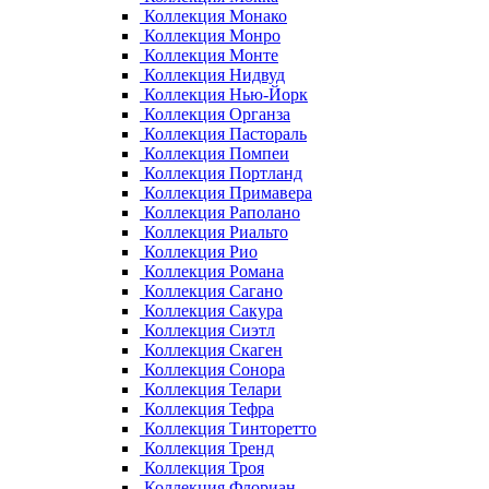
Коллекция Монако
Коллекция Монро
Коллекция Монте
Коллекция Нидвуд
Коллекция Нью-Йорк
Коллекция Органза
Коллекция Пастораль
Коллекция Помпеи
Коллекция Портланд
Коллекция Примавера
Коллекция Раполано
Коллекция Риальто
Коллекция Рио
Коллекция Романа
Коллекция Сагано
Коллекция Сакура
Коллекция Сиэтл
Коллекция Скаген
Коллекция Сонора
Коллекция Телари
Коллекция Тефра
Коллекция Тинторетто
Коллекция Тренд
Коллекция Троя
Коллекция Флориан