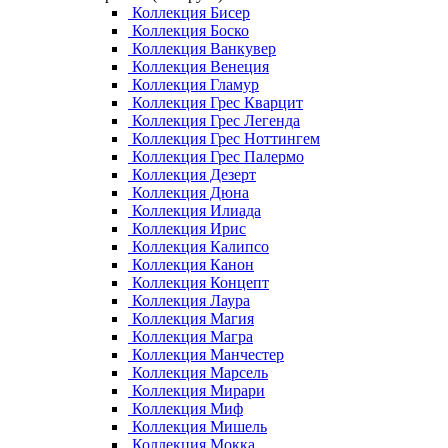
Коллекция Бисер
Коллекция Боско
Коллекция Ванкувер
Коллекция Венеция
Коллекция Гламур
Коллекция Грес Кварцит
Коллекция Грес Легенда
Коллекция Грес Ноттингем
Коллекция Грес Палермо
Коллекция Дезерт
Коллекция Дюна
Коллекция Илиада
Коллекция Ирис
Коллекция Калипсо
Коллекция Канон
Коллекция Концепт
Коллекция Лаура
Коллекция Магия
Коллекция Магра
Коллекция Манчестер
Коллекция Марсель
Коллекция Мирари
Коллекция Миф
Коллекция Мишель
Коллекция Мокка