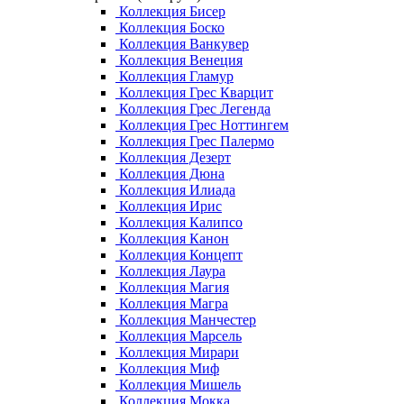
Коллекция Бисер
Коллекция Боско
Коллекция Ванкувер
Коллекция Венеция
Коллекция Гламур
Коллекция Грес Кварцит
Коллекция Грес Легенда
Коллекция Грес Ноттингем
Коллекция Грес Палермо
Коллекция Дезерт
Коллекция Дюна
Коллекция Илиада
Коллекция Ирис
Коллекция Калипсо
Коллекция Канон
Коллекция Концепт
Коллекция Лаура
Коллекция Магия
Коллекция Магра
Коллекция Манчестер
Коллекция Марсель
Коллекция Мирари
Коллекция Миф
Коллекция Мишель
Коллекция Мокка