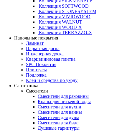
Коллекция SILKMARBLE
Коллекция SOFTWOOD
Коллекция STONESYSTEM
Коллекция VIVIDWOOD
Коллекция WALNUT
Коллекция WOOD-X
Коллекция ТЕRRАZZO-X
Напольные покрытия
Ламинат
Паркетная доска
Инженерная доска
Кварцвиниловая плитка
SPC Покрытия
Плинтусы
Подложка
Клей и средства по уходу
Сантехника
Смесители
Смесители для раковины
Краны для питьевой воды
Смесители для кухни
Смесители для ванны
Смесители для душа
Смесители для биде
Душевые гарнитуры