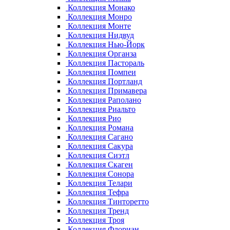
Коллекция Монако
Коллекция Монро
Коллекция Монте
Коллекция Нидвуд
Коллекция Нью-Йорк
Коллекция Органза
Коллекция Пастораль
Коллекция Помпеи
Коллекция Портланд
Коллекция Примавера
Коллекция Раполано
Коллекция Риальто
Коллекция Рио
Коллекция Романа
Коллекция Сагано
Коллекция Сакура
Коллекция Сиэтл
Коллекция Скаген
Коллекция Сонора
Коллекция Телари
Коллекция Тефра
Коллекция Тинторетто
Коллекция Тренд
Коллекция Троя
Коллекция Флориан