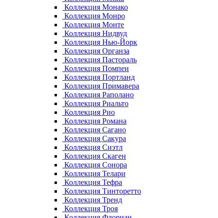
Коллекция Монако
Коллекция Монро
Коллекция Монте
Коллекция Нидвуд
Коллекция Нью-Йорк
Коллекция Органза
Коллекция Пастораль
Коллекция Помпеи
Коллекция Портланд
Коллекция Примавера
Коллекция Раполано
Коллекция Риальто
Коллекция Рио
Коллекция Романа
Коллекция Сагано
Коллекция Сакура
Коллекция Сиэтл
Коллекция Скаген
Коллекция Сонора
Коллекция Телари
Коллекция Тефра
Коллекция Тинторетто
Коллекция Тренд
Коллекция Троя
Коллекция Флориан