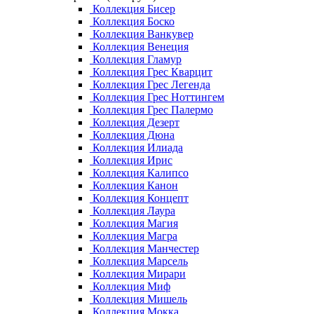
Коллекция Бисер
Коллекция Боско
Коллекция Ванкувер
Коллекция Венеция
Коллекция Гламур
Коллекция Грес Кварцит
Коллекция Грес Легенда
Коллекция Грес Ноттингем
Коллекция Грес Палермо
Коллекция Дезерт
Коллекция Дюна
Коллекция Илиада
Коллекция Ирис
Коллекция Калипсо
Коллекция Канон
Коллекция Концепт
Коллекция Лаура
Коллекция Магия
Коллекция Магра
Коллекция Манчестер
Коллекция Марсель
Коллекция Мирари
Коллекция Миф
Коллекция Мишель
Коллекция Мокка