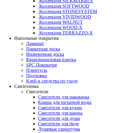
Коллекция SILKMARBLE
Коллекция SOFTWOOD
Коллекция STONESYSTEM
Коллекция VIVIDWOOD
Коллекция WALNUT
Коллекция WOOD-X
Коллекция ТЕRRАZZO-X
Напольные покрытия
Ламинат
Паркетная доска
Инженерная доска
Кварцвиниловая плитка
SPC Покрытия
Плинтусы
Подложка
Клей и средства по уходу
Сантехника
Смесители
Смесители для раковины
Краны для питьевой воды
Смесители для кухни
Смесители для ванны
Смесители для душа
Смесители для биде
Душевые гарнитуры