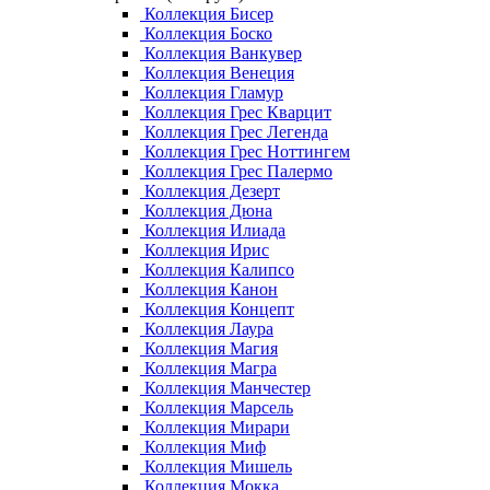
Коллекция Бисер
Коллекция Боско
Коллекция Ванкувер
Коллекция Венеция
Коллекция Гламур
Коллекция Грес Кварцит
Коллекция Грес Легенда
Коллекция Грес Ноттингем
Коллекция Грес Палермо
Коллекция Дезерт
Коллекция Дюна
Коллекция Илиада
Коллекция Ирис
Коллекция Калипсо
Коллекция Канон
Коллекция Концепт
Коллекция Лаура
Коллекция Магия
Коллекция Магра
Коллекция Манчестер
Коллекция Марсель
Коллекция Мирари
Коллекция Миф
Коллекция Мишель
Коллекция Мокка