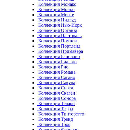
Коллекция Монако
Коллекция Монро
Коллекция Монте
Коллекция Нидвуд
Коллекция Нью-Йорк
Коллекция Органза
Коллекция Пастораль
Коллекция Помпеи
Коллекция Портланд
Коллекция Примавера
Коллекция Раполано
Коллекция Риальто
Коллекция Рио
Коллекция Романа
Коллекция Сагано
Коллекция Сакура
Коллекция Сиэтл
Коллекция Скаген
Коллекция Сонора
Коллекция Телари
Коллекция Тефра
Коллекция Тинторетто
Коллекция Тренд
Коллекция Троя
Коллекция Флориан