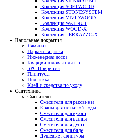
Коллекция SILKMARBLE
Коллекция SOFTWOOD
Коллекция STONESYSTEM
Коллекция VIVIDWOOD
Коллекция WALNUT
Коллекция WOOD-X
Коллекция ТЕRRАZZO-X
Напольные покрытия
Ламинат
Паркетная доска
Инженерная доска
Кварцвиниловая плитка
SPC Покрытия
Плинтусы
Подложка
Клей и средства по уходу
Сантехника
Смесители
Смесители для раковины
Краны для питьевой воды
Смесители для кухни
Смесители для ванны
Смесители для душа
Смесители для биде
Душевые гарнитуры