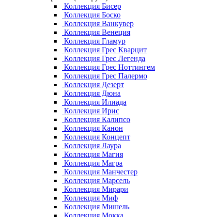
Коллекция Бисер
Коллекция Боско
Коллекция Ванкувер
Коллекция Венеция
Коллекция Гламур
Коллекция Грес Кварцит
Коллекция Грес Легенда
Коллекция Грес Ноттингем
Коллекция Грес Палермо
Коллекция Дезерт
Коллекция Дюна
Коллекция Илиада
Коллекция Ирис
Коллекция Калипсо
Коллекция Канон
Коллекция Концепт
Коллекция Лаура
Коллекция Магия
Коллекция Магра
Коллекция Манчестер
Коллекция Марсель
Коллекция Мирари
Коллекция Миф
Коллекция Мишель
Коллекция Мокка