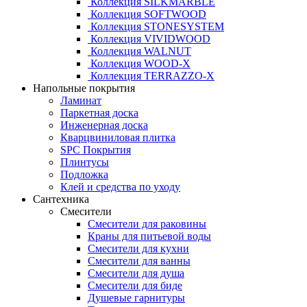
Коллекция SILKMARBLE
Коллекция SOFTWOOD
Коллекция STONESYSTEM
Коллекция VIVIDWOOD
Коллекция WALNUT
Коллекция WOOD-X
Коллекция ТЕRRАZZO-X
Напольные покрытия
Ламинат
Паркетная доска
Инженерная доска
Кварцвиниловая плитка
SPC Покрытия
Плинтусы
Подложка
Клей и средства по уходу
Сантехника
Смесители
Смесители для раковины
Краны для питьевой воды
Смесители для кухни
Смесители для ванны
Смесители для душа
Смесители для биде
Душевые гарнитуры