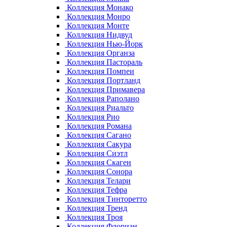
Коллекция Монако
Коллекция Монро
Коллекция Монте
Коллекция Нидвуд
Коллекция Нью-Йорк
Коллекция Органза
Коллекция Пастораль
Коллекция Помпеи
Коллекция Портланд
Коллекция Примавера
Коллекция Раполано
Коллекция Риальто
Коллекция Рио
Коллекция Романа
Коллекция Сагано
Коллекция Сакура
Коллекция Сиэтл
Коллекция Скаген
Коллекция Сонора
Коллекция Телари
Коллекция Тефра
Коллекция Тинторетто
Коллекция Тренд
Коллекция Троя
Коллекция Флориан