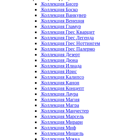
Коллекция Бисер
Коллекция Боско
Коллекция Ванкувер
Коллекция Венеция
Коллекция Гламур
Коллекция Грес Кварцит
Коллекция Грес Легенда
Коллекция Грес Ноттингем
Коллекция Грес Палермо
Коллекция Дезерт
Коллекция Дюна
Коллекция Илиада
Коллекция Ирис
Коллекция Калипсо
Коллекция Канон
Коллекция Концепт
Коллекция Лаура
Коллекция Магия
Коллекция Магра
Коллекция Манчестер
Коллекция Марсель
Коллекция Мирари
Коллекция Миф
Коллекция Мишель
Коллекция Мокка