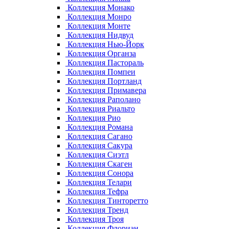
Коллекция Монако
Коллекция Монро
Коллекция Монте
Коллекция Нидвуд
Коллекция Нью-Йорк
Коллекция Органза
Коллекция Пастораль
Коллекция Помпеи
Коллекция Портланд
Коллекция Примавера
Коллекция Раполано
Коллекция Риальто
Коллекция Рио
Коллекция Романа
Коллекция Сагано
Коллекция Сакура
Коллекция Сиэтл
Коллекция Скаген
Коллекция Сонора
Коллекция Телари
Коллекция Тефра
Коллекция Тинторетто
Коллекция Тренд
Коллекция Троя
Коллекция Флориан