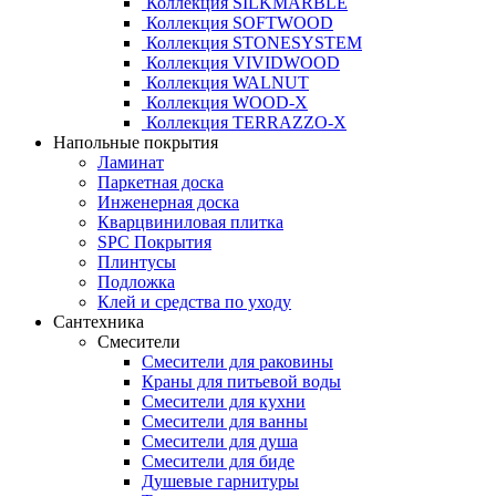
Коллекция SILKMARBLE
Коллекция SOFTWOOD
Коллекция STONESYSTEM
Коллекция VIVIDWOOD
Коллекция WALNUT
Коллекция WOOD-X
Коллекция ТЕRRАZZO-X
Напольные покрытия
Ламинат
Паркетная доска
Инженерная доска
Кварцвиниловая плитка
SPC Покрытия
Плинтусы
Подложка
Клей и средства по уходу
Сантехника
Смесители
Смесители для раковины
Краны для питьевой воды
Смесители для кухни
Смесители для ванны
Смесители для душа
Смесители для биде
Душевые гарнитуры