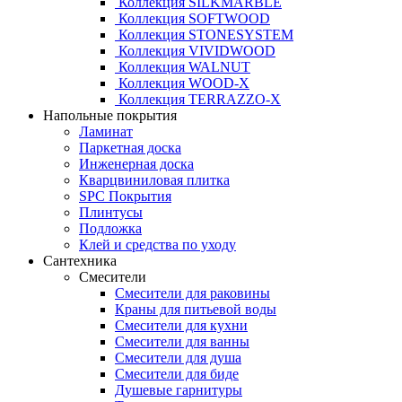
Коллекция SILKMARBLE
Коллекция SOFTWOOD
Коллекция STONESYSTEM
Коллекция VIVIDWOOD
Коллекция WALNUT
Коллекция WOOD-X
Коллекция ТЕRRАZZO-X
Напольные покрытия
Ламинат
Паркетная доска
Инженерная доска
Кварцвиниловая плитка
SPC Покрытия
Плинтусы
Подложка
Клей и средства по уходу
Сантехника
Смесители
Смесители для раковины
Краны для питьевой воды
Смесители для кухни
Смесители для ванны
Смесители для душа
Смесители для биде
Душевые гарнитуры