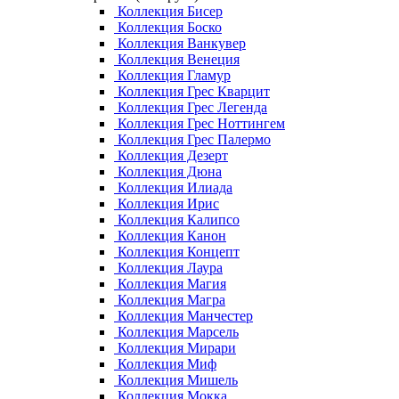
Коллекция Бисер
Коллекция Боско
Коллекция Ванкувер
Коллекция Венеция
Коллекция Гламур
Коллекция Грес Кварцит
Коллекция Грес Легенда
Коллекция Грес Ноттингем
Коллекция Грес Палермо
Коллекция Дезерт
Коллекция Дюна
Коллекция Илиада
Коллекция Ирис
Коллекция Калипсо
Коллекция Канон
Коллекция Концепт
Коллекция Лаура
Коллекция Магия
Коллекция Магра
Коллекция Манчестер
Коллекция Марсель
Коллекция Мирари
Коллекция Миф
Коллекция Мишель
Коллекция Мокка