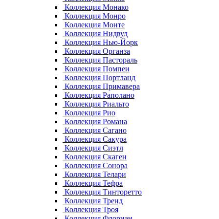
Коллекция Монако
Коллекция Монро
Коллекция Монте
Коллекция Нидвуд
Коллекция Нью-Йорк
Коллекция Органза
Коллекция Пастораль
Коллекция Помпеи
Коллекция Портланд
Коллекция Примавера
Коллекция Раполано
Коллекция Риальто
Коллекция Рио
Коллекция Романа
Коллекция Сагано
Коллекция Сакура
Коллекция Сиэтл
Коллекция Скаген
Коллекция Сонора
Коллекция Телари
Коллекция Тефра
Коллекция Тинторетто
Коллекция Тренд
Коллекция Троя
Коллекция Флориан