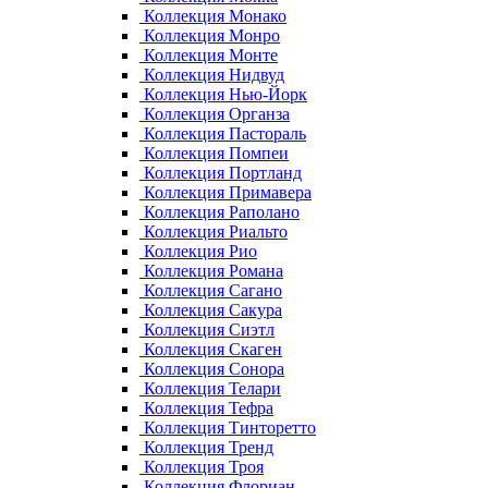
Коллекция Монако
Коллекция Монро
Коллекция Монте
Коллекция Нидвуд
Коллекция Нью-Йорк
Коллекция Органза
Коллекция Пастораль
Коллекция Помпеи
Коллекция Портланд
Коллекция Примавера
Коллекция Раполано
Коллекция Риальто
Коллекция Рио
Коллекция Романа
Коллекция Сагано
Коллекция Сакура
Коллекция Сиэтл
Коллекция Скаген
Коллекция Сонора
Коллекция Телари
Коллекция Тефра
Коллекция Тинторетто
Коллекция Тренд
Коллекция Троя
Коллекция Флориан