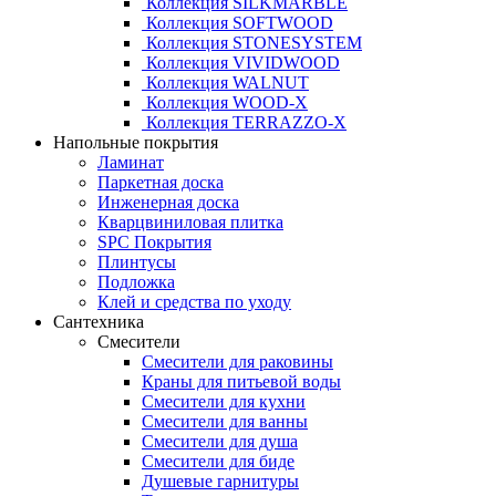
Коллекция SILKMARBLE
Коллекция SOFTWOOD
Коллекция STONESYSTEM
Коллекция VIVIDWOOD
Коллекция WALNUT
Коллекция WOOD-X
Коллекция ТЕRRАZZO-X
Напольные покрытия
Ламинат
Паркетная доска
Инженерная доска
Кварцвиниловая плитка
SPC Покрытия
Плинтусы
Подложка
Клей и средства по уходу
Сантехника
Смесители
Смесители для раковины
Краны для питьевой воды
Смесители для кухни
Смесители для ванны
Смесители для душа
Смесители для биде
Душевые гарнитуры