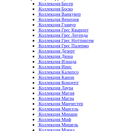
Коллекция Бисер
Коллекция Боско
Коллекция Ванкувер
Коллекция Венеция
Коллекция Гламур
Коллекция Грес Кварцит
Коллекция Грес Легенда
Коллекция Грес Ноттингем
Коллекция Грес Палермо
Коллекция Дезерт
Коллекция Дюна
Коллекция Илиада
Коллекция Ирис
Коллекция Калипсо
Коллекция Канон
Коллекция Концепт
Коллекция Лаура
Коллекция Магия
Коллекция Магра
Коллекция Манчестер
Коллекция Марсель
Коллекция Мирари
Коллекция Миф
Коллекция Мишель
Коллекция Мокка