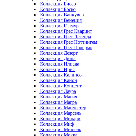
Коллекция Бисер
Коллекция Боско
Коллекция Ванкувер
Коллекция Венеция
Коллекция Гламур
Коллекция Грес Кварцит
Коллекция Грес Легенда
Коллекция Грес Ноттингем
Коллекция Грес Палермо
Коллекция Дезерт
Коллекция Дюна
Коллекция Илиада
Коллекция Ирис
Коллекция Калипсо
Коллекция Канон
Коллекция Концепт
Коллекция Лаура
Коллекция Магия
Коллекция Магра
Коллекция Манчестер
Коллекция Марсель
Коллекция Мирари
Коллекция Миф
Коллекция Мишель
Коллекция Мокка