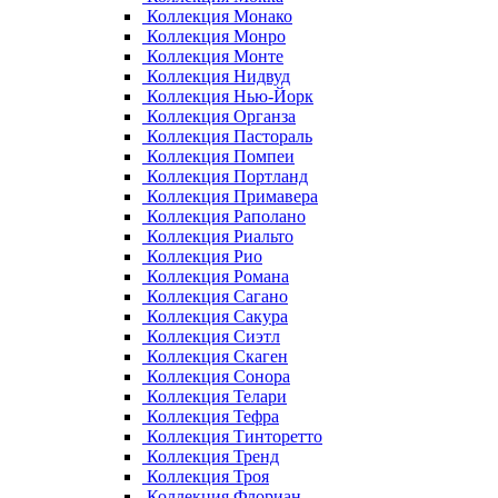
Коллекция Монако
Коллекция Монро
Коллекция Монте
Коллекция Нидвуд
Коллекция Нью-Йорк
Коллекция Органза
Коллекция Пастораль
Коллекция Помпеи
Коллекция Портланд
Коллекция Примавера
Коллекция Раполано
Коллекция Риальто
Коллекция Рио
Коллекция Романа
Коллекция Сагано
Коллекция Сакура
Коллекция Сиэтл
Коллекция Скаген
Коллекция Сонора
Коллекция Телари
Коллекция Тефра
Коллекция Тинторетто
Коллекция Тренд
Коллекция Троя
Коллекция Флориан