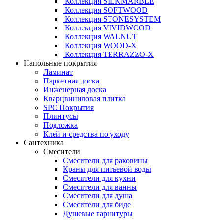
Коллекция SILKMARBLE
Коллекция SOFTWOOD
Коллекция STONESYSTEM
Коллекция VIVIDWOOD
Коллекция WALNUT
Коллекция WOOD-X
Коллекция ТЕRRАZZO-X
Напольные покрытия
Ламинат
Паркетная доска
Инженерная доска
Кварцвиниловая плитка
SPC Покрытия
Плинтусы
Подложка
Клей и средства по уходу
Сантехника
Смесители
Смесители для раковины
Краны для питьевой воды
Смесители для кухни
Смесители для ванны
Смесители для душа
Смесители для биде
Душевые гарнитуры