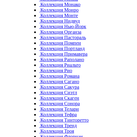
Коллекция Монако
Коллекция Монро
Коллекция Монте
Коллекция Нидвуд
Коллекция Нью-Йорк
Коллекция Органза
Коллекция Пастораль
Коллекция Помпеи
Коллекция Портланд
Коллекция Примавера
Коллекция Раполано
Коллекция Риальто
Коллекция Рио
Коллекция Романа
Коллекция Сагано
Коллекция Сакура
Коллекция Сиэтл
Коллекция Скаген
Коллекция Сонора
Коллекция Телари
Коллекция Тефра
Коллекция Тинторетто
Коллекция Тренд
Коллекция Троя
Коллекция Флориан