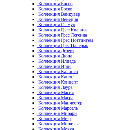
Коллекция Бисер
Коллекция Боско
Коллекция Ванкувер
Коллекция Венеция
Коллекция Гламур
Коллекция Грес Кварцит
Коллекция Грес Легенда
Коллекция Грес Ноттингем
Коллекция Грес Палермо
Коллекция Дезерт
Коллекция Дюна
Коллекция Илиада
Коллекция Ирис
Коллекция Калипсо
Коллекция Канон
Коллекция Концепт
Коллекция Лаура
Коллекция Магия
Коллекция Магра
Коллекция Манчестер
Коллекция Марсель
Коллекция Мирари
Коллекция Миф
Коллекция Мишель
Коллекция Мокка