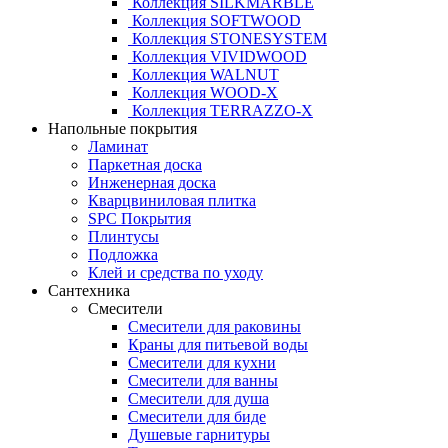
Коллекция SILKMARBLE
Коллекция SOFTWOOD
Коллекция STONESYSTEM
Коллекция VIVIDWOOD
Коллекция WALNUT
Коллекция WOOD-X
Коллекция ТЕRRАZZO-X
Напольные покрытия
Ламинат
Паркетная доска
Инженерная доска
Кварцвиниловая плитка
SPC Покрытия
Плинтусы
Подложка
Клей и средства по уходу
Сантехника
Смесители
Смесители для раковины
Краны для питьевой воды
Смесители для кухни
Смесители для ванны
Смесители для душа
Смесители для биде
Душевые гарнитуры