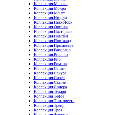
Коллекция Монако
Коллекция Монро
Коллекция Монте
Коллекция Нидвуд
Коллекция Нью-Йорк
Коллекция Органза
Коллекция Пастораль
Коллекция Помпеи
Коллекция Портланд
Коллекция Примавера
Коллекция Раполано
Коллекция Риальто
Коллекция Рио
Коллекция Романа
Коллекция Сагано
Коллекция Сакура
Коллекция Сиэтл
Коллекция Скаген
Коллекция Сонора
Коллекция Телари
Коллекция Тефра
Коллекция Тинторетто
Коллекция Тренд
Коллекция Троя
Коллекция Флориан