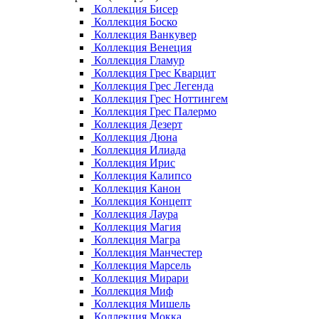
Коллекция Бисер
Коллекция Боско
Коллекция Ванкувер
Коллекция Венеция
Коллекция Гламур
Коллекция Грес Кварцит
Коллекция Грес Легенда
Коллекция Грес Ноттингем
Коллекция Грес Палермо
Коллекция Дезерт
Коллекция Дюна
Коллекция Илиада
Коллекция Ирис
Коллекция Калипсо
Коллекция Канон
Коллекция Концепт
Коллекция Лаура
Коллекция Магия
Коллекция Магра
Коллекция Манчестер
Коллекция Марсель
Коллекция Мирари
Коллекция Миф
Коллекция Мишель
Коллекция Мокка