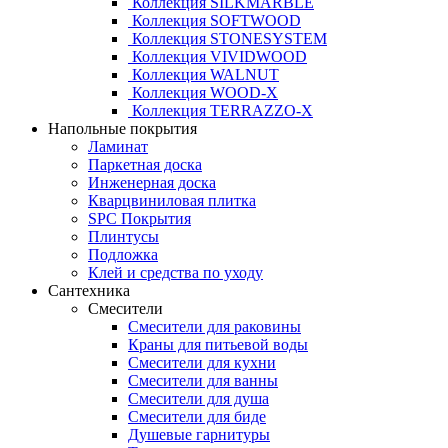
Коллекция SILKMARBLE
Коллекция SOFTWOOD
Коллекция STONESYSTEM
Коллекция VIVIDWOOD
Коллекция WALNUT
Коллекция WOOD-X
Коллекция ТЕRRАZZO-X
Напольные покрытия
Ламинат
Паркетная доска
Инженерная доска
Кварцвиниловая плитка
SPC Покрытия
Плинтусы
Подложка
Клей и средства по уходу
Сантехника
Смесители
Смесители для раковины
Краны для питьевой воды
Смесители для кухни
Смесители для ванны
Смесители для душа
Смесители для биде
Душевые гарнитуры