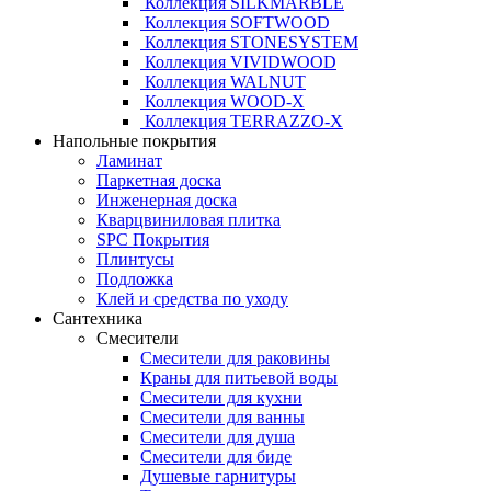
Коллекция SILKMARBLE
Коллекция SOFTWOOD
Коллекция STONESYSTEM
Коллекция VIVIDWOOD
Коллекция WALNUT
Коллекция WOOD-X
Коллекция ТЕRRАZZO-X
Напольные покрытия
Ламинат
Паркетная доска
Инженерная доска
Кварцвиниловая плитка
SPC Покрытия
Плинтусы
Подложка
Клей и средства по уходу
Сантехника
Смесители
Смесители для раковины
Краны для питьевой воды
Смесители для кухни
Смесители для ванны
Смесители для душа
Смесители для биде
Душевые гарнитуры