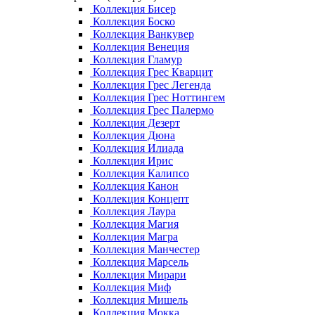
Коллекция Бисер
Коллекция Боско
Коллекция Ванкувер
Коллекция Венеция
Коллекция Гламур
Коллекция Грес Кварцит
Коллекция Грес Легенда
Коллекция Грес Ноттингем
Коллекция Грес Палермо
Коллекция Дезерт
Коллекция Дюна
Коллекция Илиада
Коллекция Ирис
Коллекция Калипсо
Коллекция Канон
Коллекция Концепт
Коллекция Лаура
Коллекция Магия
Коллекция Магра
Коллекция Манчестер
Коллекция Марсель
Коллекция Мирари
Коллекция Миф
Коллекция Мишель
Коллекция Мокка