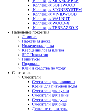
Коллекция SILKMARBLE
Коллекция SOFTWOOD
Коллекция STONESYSTEM
Коллекция VIVIDWOOD
Коллекция WALNUT
Коллекция WOOD-X
Коллекция ТЕRRАZZO-X
Напольные покрытия
Ламинат
Паркетная доска
Инженерная доска
Кварцвиниловая плитка
SPC Покрытия
Плинтусы
Подложка
Клей и средства по уходу
Сантехника
Смесители
Смесители для раковины
Краны для питьевой воды
Смесители для кухни
Смесители для ванны
Смесители для душа
Смесители для биде
Душевые гарнитуры