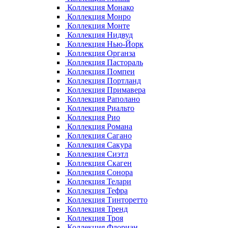
Коллекция Монако
Коллекция Монро
Коллекция Монте
Коллекция Нидвуд
Коллекция Нью-Йорк
Коллекция Органза
Коллекция Пастораль
Коллекция Помпеи
Коллекция Портланд
Коллекция Примавера
Коллекция Раполано
Коллекция Риальто
Коллекция Рио
Коллекция Романа
Коллекция Сагано
Коллекция Сакура
Коллекция Сиэтл
Коллекция Скаген
Коллекция Сонора
Коллекция Телари
Коллекция Тефра
Коллекция Тинторетто
Коллекция Тренд
Коллекция Троя
Коллекция Флориан