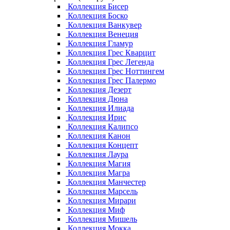
Коллекция Бисер
Коллекция Боско
Коллекция Ванкувер
Коллекция Венеция
Коллекция Гламур
Коллекция Грес Кварцит
Коллекция Грес Легенда
Коллекция Грес Ноттингем
Коллекция Грес Палермо
Коллекция Дезерт
Коллекция Дюна
Коллекция Илиада
Коллекция Ирис
Коллекция Калипсо
Коллекция Канон
Коллекция Концепт
Коллекция Лаура
Коллекция Магия
Коллекция Магра
Коллекция Манчестер
Коллекция Марсель
Коллекция Мирари
Коллекция Миф
Коллекция Мишель
Коллекция Мокка