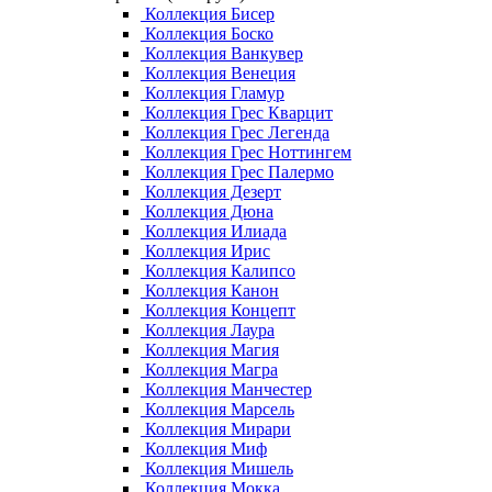
Коллекция Бисер
Коллекция Боско
Коллекция Ванкувер
Коллекция Венеция
Коллекция Гламур
Коллекция Грес Кварцит
Коллекция Грес Легенда
Коллекция Грес Ноттингем
Коллекция Грес Палермо
Коллекция Дезерт
Коллекция Дюна
Коллекция Илиада
Коллекция Ирис
Коллекция Калипсо
Коллекция Канон
Коллекция Концепт
Коллекция Лаура
Коллекция Магия
Коллекция Магра
Коллекция Манчестер
Коллекция Марсель
Коллекция Мирари
Коллекция Миф
Коллекция Мишель
Коллекция Мокка