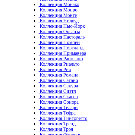
Коллекция Монако
Коллекция Монро
Коллекция Монте
Коллекция Нидвуд
Коллекция Нью-Йорк
Коллекция Органза
Коллекция Пастораль
Коллекция Помпеи
Коллекция Портланд
Коллекция Примавера
Коллекция Раполано
Коллекция Риальто
Коллекция Рио
Коллекция Романа
Коллекция Сагано
Коллекция Сакура
Коллекция Сиэтл
Коллекция Скаген
Коллекция Сонора
Коллекция Телари
Коллекция Тефра
Коллекция Тинторетто
Коллекция Тренд
Коллекция Троя
Коллекция Флориан