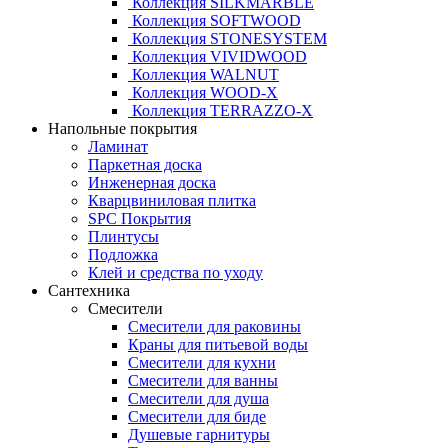
Коллекция SILKMARBLE
Коллекция SOFTWOOD
Коллекция STONESYSTEM
Коллекция VIVIDWOOD
Коллекция WALNUT
Коллекция WOOD-X
Коллекция ТЕRRАZZO-X
Напольные покрытия
Ламинат
Паркетная доска
Инженерная доска
Кварцвиниловая плитка
SPC Покрытия
Плинтусы
Подложка
Клей и средства по уходу
Сантехника
Смесители
Смесители для раковины
Краны для питьевой воды
Смесители для кухни
Смесители для ванны
Смесители для душа
Смесители для биде
Душевые гарнитуры