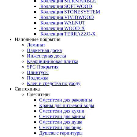
Коллекция SILKMARBLE
Коллекция SOFTWOOD
Коллекция STONESYSTEM
Коллекция VIVIDWOOD
Коллекция WALNUT
Коллекция WOOD-X
Коллекция ТЕRRАZZO-X
Напольные покрытия
Ламинат
Паркетная доска
Инженерная доска
Кварцвиниловая плитка
SPC Покрытия
Плинтусы
Подложка
Клей и средства по уходу
Сантехника
Смесители
Смесители для раковины
Краны для питьевой воды
Смесители для кухни
Смесители для ванны
Смесители для душа
Смесители для биде
Душевые гарнитуры