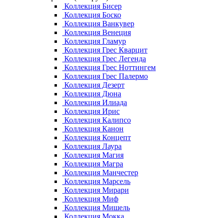
Коллекция Бисер
Коллекция Боско
Коллекция Ванкувер
Коллекция Венеция
Коллекция Гламур
Коллекция Грес Кварцит
Коллекция Грес Легенда
Коллекция Грес Ноттингем
Коллекция Грес Палермо
Коллекция Дезерт
Коллекция Дюна
Коллекция Илиада
Коллекция Ирис
Коллекция Калипсо
Коллекция Канон
Коллекция Концепт
Коллекция Лаура
Коллекция Магия
Коллекция Магра
Коллекция Манчестер
Коллекция Марсель
Коллекция Мирари
Коллекция Миф
Коллекция Мишель
Коллекция Мокка