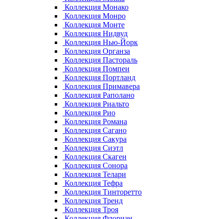
Коллекция Монако
Коллекция Монро
Коллекция Монте
Коллекция Нидвуд
Коллекция Нью-Йорк
Коллекция Органза
Коллекция Пастораль
Коллекция Помпеи
Коллекция Портланд
Коллекция Примавера
Коллекция Раполано
Коллекция Риальто
Коллекция Рио
Коллекция Романа
Коллекция Сагано
Коллекция Сакура
Коллекция Сиэтл
Коллекция Скаген
Коллекция Сонора
Коллекция Телари
Коллекция Тефра
Коллекция Тинторетто
Коллекция Тренд
Коллекция Троя
Коллекция Флориан