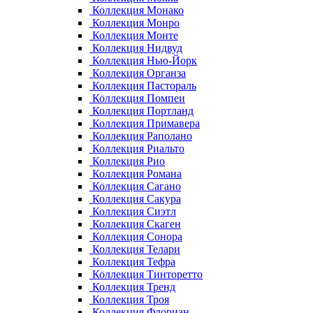
Коллекция Монако
Коллекция Монро
Коллекция Монте
Коллекция Нидвуд
Коллекция Нью-Йорк
Коллекция Органза
Коллекция Пастораль
Коллекция Помпеи
Коллекция Портланд
Коллекция Примавера
Коллекция Раполано
Коллекция Риальто
Коллекция Рио
Коллекция Романа
Коллекция Сагано
Коллекция Сакура
Коллекция Сиэтл
Коллекция Скаген
Коллекция Сонора
Коллекция Телари
Коллекция Тефра
Коллекция Тинторетто
Коллекция Тренд
Коллекция Троя
Коллекция Флориан