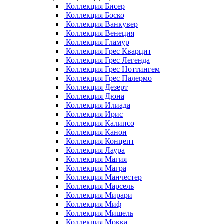
Коллекция Бисер
Коллекция Боско
Коллекция Ванкувер
Коллекция Венеция
Коллекция Гламур
Коллекция Грес Кварцит
Коллекция Грес Легенда
Коллекция Грес Ноттингем
Коллекция Грес Палермо
Коллекция Дезерт
Коллекция Дюна
Коллекция Илиада
Коллекция Ирис
Коллекция Калипсо
Коллекция Канон
Коллекция Концепт
Коллекция Лаура
Коллекция Магия
Коллекция Магра
Коллекция Манчестер
Коллекция Марсель
Коллекция Мирари
Коллекция Миф
Коллекция Мишель
Коллекция Мокка