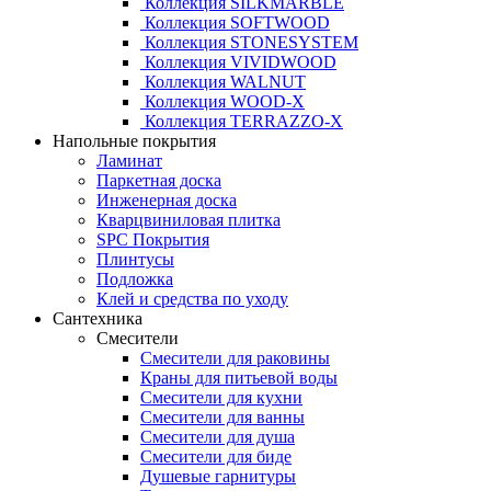
Коллекция SILKMARBLE
Коллекция SOFTWOOD
Коллекция STONESYSTEM
Коллекция VIVIDWOOD
Коллекция WALNUT
Коллекция WOOD-X
Коллекция ТЕRRАZZO-X
Напольные покрытия
Ламинат
Паркетная доска
Инженерная доска
Кварцвиниловая плитка
SPC Покрытия
Плинтусы
Подложка
Клей и средства по уходу
Сантехника
Смесители
Смесители для раковины
Краны для питьевой воды
Смесители для кухни
Смесители для ванны
Смесители для душа
Смесители для биде
Душевые гарнитуры