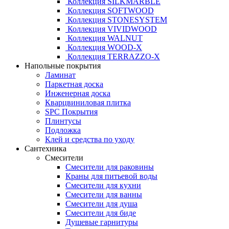
Коллекция SILKMARBLE
Коллекция SOFTWOOD
Коллекция STONESYSTEM
Коллекция VIVIDWOOD
Коллекция WALNUT
Коллекция WOOD-X
Коллекция ТЕRRАZZO-X
Напольные покрытия
Ламинат
Паркетная доска
Инженерная доска
Кварцвиниловая плитка
SPC Покрытия
Плинтусы
Подложка
Клей и средства по уходу
Сантехника
Смесители
Смесители для раковины
Краны для питьевой воды
Смесители для кухни
Смесители для ванны
Смесители для душа
Смесители для биде
Душевые гарнитуры