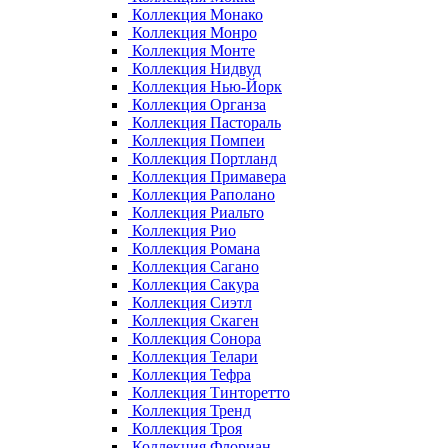
Коллекция Монако
Коллекция Монро
Коллекция Монте
Коллекция Нидвуд
Коллекция Нью-Йорк
Коллекция Органза
Коллекция Пастораль
Коллекция Помпеи
Коллекция Портланд
Коллекция Примавера
Коллекция Раполано
Коллекция Риальто
Коллекция Рио
Коллекция Романа
Коллекция Сагано
Коллекция Сакура
Коллекция Сиэтл
Коллекция Скаген
Коллекция Сонора
Коллекция Телари
Коллекция Тефра
Коллекция Тинторетто
Коллекция Тренд
Коллекция Троя
Коллекция Флориан