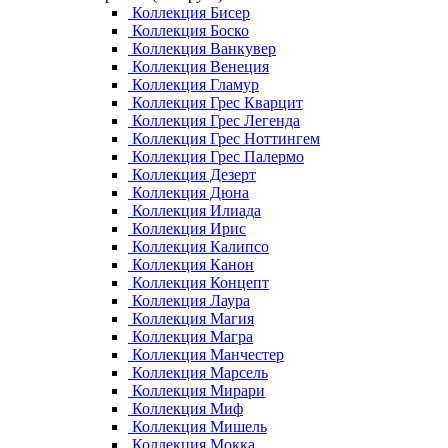
Коллекция Бисер
Коллекция Боско
Коллекция Ванкувер
Коллекция Венеция
Коллекция Гламур
Коллекция Грес Кварцит
Коллекция Грес Легенда
Коллекция Грес Ноттингем
Коллекция Грес Палермо
Коллекция Дезерт
Коллекция Дюна
Коллекция Илиада
Коллекция Ирис
Коллекция Калипсо
Коллекция Канон
Коллекция Концепт
Коллекция Лаура
Коллекция Магия
Коллекция Магра
Коллекция Манчестер
Коллекция Марсель
Коллекция Мирари
Коллекция Миф
Коллекция Мишель
Коллекция Мокка