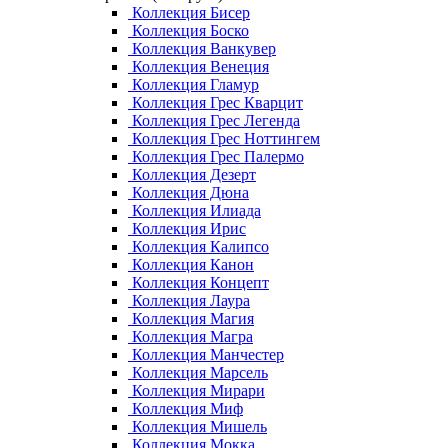
Коллекция Бисер
Коллекция Боско
Коллекция Ванкувер
Коллекция Венеция
Коллекция Гламур
Коллекция Грес Кварцит
Коллекция Грес Легенда
Коллекция Грес Ноттингем
Коллекция Грес Палермо
Коллекция Дезерт
Коллекция Дюна
Коллекция Илиада
Коллекция Ирис
Коллекция Калипсо
Коллекция Канон
Коллекция Концепт
Коллекция Лаура
Коллекция Магия
Коллекция Магра
Коллекция Манчестер
Коллекция Марсель
Коллекция Мирари
Коллекция Миф
Коллекция Мишель
Коллекция Мокка