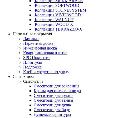
Коллекция SILKMARBLE
Коллекция SOFTWOOD
Коллекция STONESYSTEM
Коллекция VIVIDWOOD
Коллекция WALNUT
Коллекция WOOD-X
Коллекция ТЕRRАZZO-X
Напольные покрытия
Ламинат
Паркетная доска
Инженерная доска
Кварцвиниловая плитка
SPC Покрытия
Плинтусы
Подложка
Клей и средства по уходу
Сантехника
Смесители
Смесители для раковины
Краны для питьевой воды
Смесители для кухни
Смесители для ванны
Смесители для душа
Смесители для биде
Душевые гарнитуры