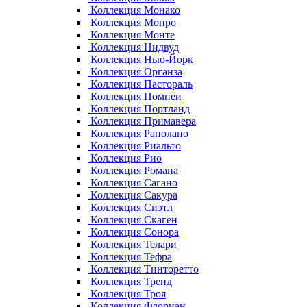
Коллекция Монако
Коллекция Монро
Коллекция Монте
Коллекция Нидвуд
Коллекция Нью-Йорк
Коллекция Органза
Коллекция Пастораль
Коллекция Помпеи
Коллекция Портланд
Коллекция Примавера
Коллекция Раполано
Коллекция Риальто
Коллекция Рио
Коллекция Романа
Коллекция Сагано
Коллекция Сакура
Коллекция Сиэтл
Коллекция Скаген
Коллекция Сонора
Коллекция Телари
Коллекция Тефра
Коллекция Тинторетто
Коллекция Тренд
Коллекция Троя
Коллекция Флориан