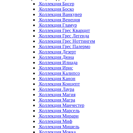
Коллекция Бисер
Коллекция Боско
Коллекция Ванкувер
Коллекция Венеция
Коллекция Гламур
Коллекция Грес Кварцит
Коллекция Грес Легенда
Коллекция Грес Ноттингем
Коллекция Грес Палермо
Коллекция Дезерт
Коллекция Дюна
Коллекция Илиада
Коллекция Ирис
Коллекция Калипсо
Коллекция Канон
Коллекция Концепт
Коллекция Лаура
Коллекция Магия
Коллекция Магра
Коллекция Манчестер
Коллекция Марсель
Коллекция Мирари
Коллекция Миф
Коллекция Мишель
Коллекция Мокка