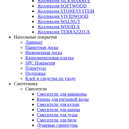
Коллекция SILKMARBLE
Коллекция SOFTWOOD
Коллекция STONESYSTEM
Коллекция VIVIDWOOD
Коллекция WALNUT
Коллекция WOOD-X
Коллекция ТЕRRАZZO-X
Напольные покрытия
Ламинат
Паркетная доска
Инженерная доска
Кварцвиниловая плитка
SPC Покрытия
Плинтусы
Подложка
Клей и средства по уходу
Сантехника
Смесители
Смесители для раковины
Краны для питьевой воды
Смесители для кухни
Смесители для ванны
Смесители для душа
Смесители для биде
Душевые гарнитуры