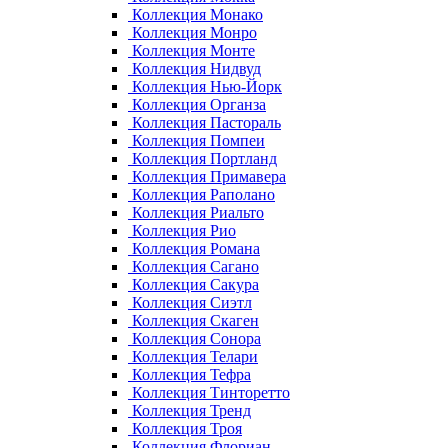
Коллекция Монако
Коллекция Монро
Коллекция Монте
Коллекция Нидвуд
Коллекция Нью-Йорк
Коллекция Органза
Коллекция Пастораль
Коллекция Помпеи
Коллекция Портланд
Коллекция Примавера
Коллекция Раполано
Коллекция Риальто
Коллекция Рио
Коллекция Романа
Коллекция Сагано
Коллекция Сакура
Коллекция Сиэтл
Коллекция Скаген
Коллекция Сонора
Коллекция Телари
Коллекция Тефра
Коллекция Тинторетто
Коллекция Тренд
Коллекция Троя
Коллекция Флориан