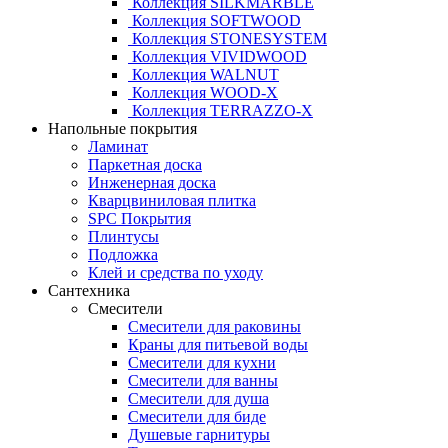
Коллекция SILKMARBLE
Коллекция SOFTWOOD
Коллекция STONESYSTEM
Коллекция VIVIDWOOD
Коллекция WALNUT
Коллекция WOOD-X
Коллекция ТЕRRАZZO-X
Напольные покрытия
Ламинат
Паркетная доска
Инженерная доска
Кварцвиниловая плитка
SPC Покрытия
Плинтусы
Подложка
Клей и средства по уходу
Сантехника
Смесители
Смесители для раковины
Краны для питьевой воды
Смесители для кухни
Смесители для ванны
Смесители для душа
Смесители для биде
Душевые гарнитуры