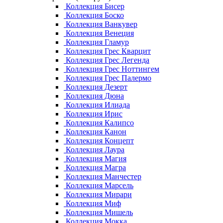
Коллекция Бисер
Коллекция Боско
Коллекция Ванкувер
Коллекция Венеция
Коллекция Гламур
Коллекция Грес Кварцит
Коллекция Грес Легенда
Коллекция Грес Ноттингем
Коллекция Грес Палермо
Коллекция Дезерт
Коллекция Дюна
Коллекция Илиада
Коллекция Ирис
Коллекция Калипсо
Коллекция Канон
Коллекция Концепт
Коллекция Лаура
Коллекция Магия
Коллекция Магра
Коллекция Манчестер
Коллекция Марсель
Коллекция Мирари
Коллекция Миф
Коллекция Мишель
Коллекция Мокка