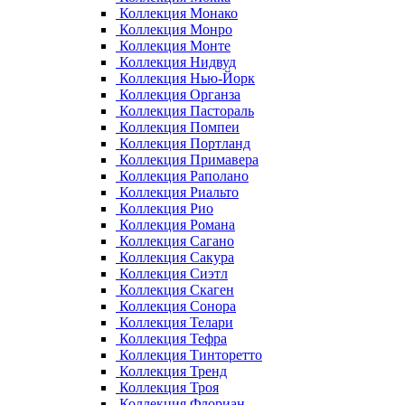
Коллекция Монако
Коллекция Монро
Коллекция Монте
Коллекция Нидвуд
Коллекция Нью-Йорк
Коллекция Органза
Коллекция Пастораль
Коллекция Помпеи
Коллекция Портланд
Коллекция Примавера
Коллекция Раполано
Коллекция Риальто
Коллекция Рио
Коллекция Романа
Коллекция Сагано
Коллекция Сакура
Коллекция Сиэтл
Коллекция Скаген
Коллекция Сонора
Коллекция Телари
Коллекция Тефра
Коллекция Тинторетто
Коллекция Тренд
Коллекция Троя
Коллекция Флориан