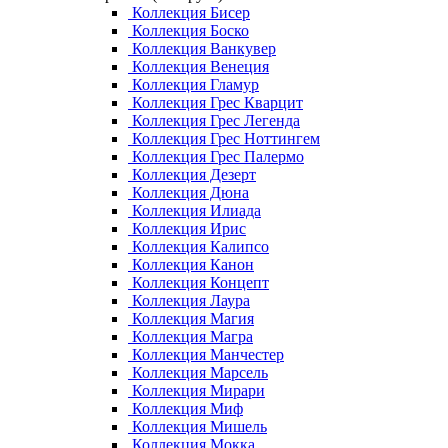
Коллекция Бисер
Коллекция Боско
Коллекция Ванкувер
Коллекция Венеция
Коллекция Гламур
Коллекция Грес Кварцит
Коллекция Грес Легенда
Коллекция Грес Ноттингем
Коллекция Грес Палермо
Коллекция Дезерт
Коллекция Дюна
Коллекция Илиада
Коллекция Ирис
Коллекция Калипсо
Коллекция Канон
Коллекция Концепт
Коллекция Лаура
Коллекция Магия
Коллекция Магра
Коллекция Манчестер
Коллекция Марсель
Коллекция Мирари
Коллекция Миф
Коллекция Мишель
Коллекция Мокка