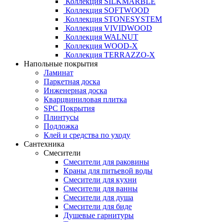
Коллекция SILKMARBLE
Коллекция SOFTWOOD
Коллекция STONESYSTEM
Коллекция VIVIDWOOD
Коллекция WALNUT
Коллекция WOOD-X
Коллекция ТЕRRАZZO-X
Напольные покрытия
Ламинат
Паркетная доска
Инженерная доска
Кварцвиниловая плитка
SPC Покрытия
Плинтусы
Подложка
Клей и средства по уходу
Сантехника
Смесители
Смесители для раковины
Краны для питьевой воды
Смесители для кухни
Смесители для ванны
Смесители для душа
Смесители для биде
Душевые гарнитуры