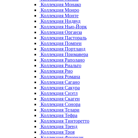
Коллекция Монако
Коллекция Монро
Коллекция Монте
Коллекция Нидвуд
Коллекция Нью-Йорк
Коллекция Органза
Коллекция Пастораль
Коллекция Помпеи
Коллекция Портланд
Коллекция Примавера
Коллекция Раполано
Коллекция Риальто
Коллекция Рио
Коллекция Романа
Коллекция Сагано
Коллекция Сакура
Коллекция Сиэтл
Коллекция Скаген
Коллекция Сонора
Коллекция Телари
Коллекция Тефра
Коллекция Тинторетто
Коллекция Тренд
Коллекция Троя
Коллекция Флориан