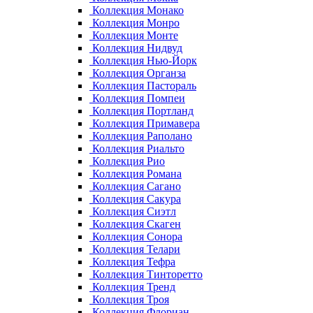
Коллекция Монако
Коллекция Монро
Коллекция Монте
Коллекция Нидвуд
Коллекция Нью-Йорк
Коллекция Органза
Коллекция Пастораль
Коллекция Помпеи
Коллекция Портланд
Коллекция Примавера
Коллекция Раполано
Коллекция Риальто
Коллекция Рио
Коллекция Романа
Коллекция Сагано
Коллекция Сакура
Коллекция Сиэтл
Коллекция Скаген
Коллекция Сонора
Коллекция Телари
Коллекция Тефра
Коллекция Тинторетто
Коллекция Тренд
Коллекция Троя
Коллекция Флориан