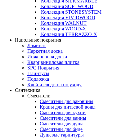
Коллекция SILKMARBLE
Коллекция SOFTWOOD
Коллекция STONESYSTEM
Коллекция VIVIDWOOD
Коллекция WALNUT
Коллекция WOOD-X
Коллекция ТЕRRАZZO-X
Напольные покрытия
Ламинат
Паркетная доска
Инженерная доска
Кварцвиниловая плитка
SPC Покрытия
Плинтусы
Подложка
Клей и средства по уходу
Сантехника
Смесители
Смесители для раковины
Краны для питьевой воды
Смесители для кухни
Смесители для ванны
Смесители для душа
Смесители для биде
Душевые гарнитуры