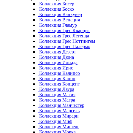
Коллекция Бисер
Коллекция Боско
Коллекция Ванкувер
Коллекция Венеция
Коллекция Гламур
Коллекция Грес Кварцит
Коллекция Грес Легенда
Коллекция Грес Ноттингем
Коллекция Грес Палермо
Коллекция Дезерт
Коллекция Дюна
Коллекция Илиада
Коллекция Ирис
Коллекция Калипсо
Коллекция Канон
Коллекция Концепт
Коллекция Лаура
Коллекция Магия
Коллекция Магра
Коллекция Манчестер
Коллекция Марсель
Коллекция Мирари
Коллекция Миф
Коллекция Мишель
Коллекция Мокка