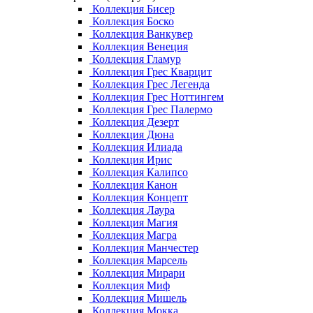
Коллекция Бисер
Коллекция Боско
Коллекция Ванкувер
Коллекция Венеция
Коллекция Гламур
Коллекция Грес Кварцит
Коллекция Грес Легенда
Коллекция Грес Ноттингем
Коллекция Грес Палермо
Коллекция Дезерт
Коллекция Дюна
Коллекция Илиада
Коллекция Ирис
Коллекция Калипсо
Коллекция Канон
Коллекция Концепт
Коллекция Лаура
Коллекция Магия
Коллекция Магра
Коллекция Манчестер
Коллекция Марсель
Коллекция Мирари
Коллекция Миф
Коллекция Мишель
Коллекция Мокка