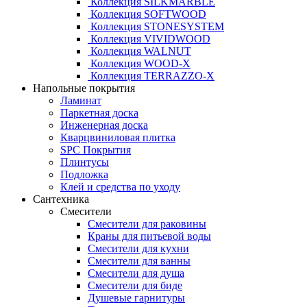
Коллекция SILKMARBLE
Коллекция SOFTWOOD
Коллекция STONESYSTEM
Коллекция VIVIDWOOD
Коллекция WALNUT
Коллекция WOOD-X
Коллекция ТЕRRАZZO-X
Напольные покрытия
Ламинат
Паркетная доска
Инженерная доска
Кварцвиниловая плитка
SPC Покрытия
Плинтусы
Подложка
Клей и средства по уходу
Сантехника
Смесители
Смесители для раковины
Краны для питьевой воды
Смесители для кухни
Смесители для ванны
Смесители для душа
Смесители для биде
Душевые гарнитуры