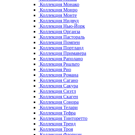
Коллекция Монако
Коллекция Монро
Коллекция Монте
Коллекция Нидвуд
Коллекция Нью-Йорк
Коллекция Органза
Коллекция Пастораль
Коллекция Помпеи
Коллекция Портланд
Коллекция Примавера
Коллекция Раполано
Коллекция Риальто
Коллекция Рио
Коллекция Романа
Коллекция Сагано
Коллекция Сакура
Коллекция Сиэтл
Коллекция Скаген
Коллекция Сонора
Коллекция Телари
Коллекция Тефра
Коллекция Тинторетто
Коллекция Тренд
Коллекция Троя
Коллекция Флориан