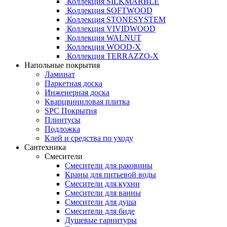
Коллекция SILKMARBLE
Коллекция SOFTWOOD
Коллекция STONESYSTEM
Коллекция VIVIDWOOD
Коллекция WALNUT
Коллекция WOOD-X
Коллекция ТЕRRАZZO-X
Напольные покрытия
Ламинат
Паркетная доска
Инженерная доска
Кварцвиниловая плитка
SPC Покрытия
Плинтусы
Подложка
Клей и средства по уходу
Сантехника
Смесители
Смесители для раковины
Краны для питьевой воды
Смесители для кухни
Смесители для ванны
Смесители для душа
Смесители для биде
Душевые гарнитуры