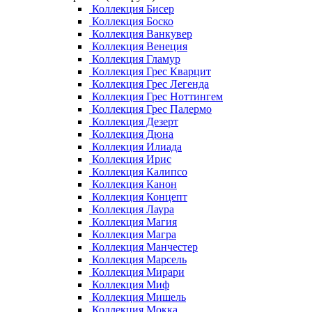
Коллекция Бисер
Коллекция Боско
Коллекция Ванкувер
Коллекция Венеция
Коллекция Гламур
Коллекция Грес Кварцит
Коллекция Грес Легенда
Коллекция Грес Ноттингем
Коллекция Грес Палермо
Коллекция Дезерт
Коллекция Дюна
Коллекция Илиада
Коллекция Ирис
Коллекция Калипсо
Коллекция Канон
Коллекция Концепт
Коллекция Лаура
Коллекция Магия
Коллекция Магра
Коллекция Манчестер
Коллекция Марсель
Коллекция Мирари
Коллекция Миф
Коллекция Мишель
Коллекция Мокка