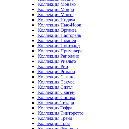
Коллекция Монако
Коллекция Монро
Коллекция Монте
Коллекция Нидвуд
Коллекция Нью-Йорк
Коллекция Органза
Коллекция Пастораль
Коллекция Помпеи
Коллекция Портланд
Коллекция Примавера
Коллекция Раполано
Коллекция Риальто
Коллекция Рио
Коллекция Романа
Коллекция Сагано
Коллекция Сакура
Коллекция Сиэтл
Коллекция Скаген
Коллекция Сонора
Коллекция Телари
Коллекция Тефра
Коллекция Тинторетто
Коллекция Тренд
Коллекция Троя
Коллекция Флориан