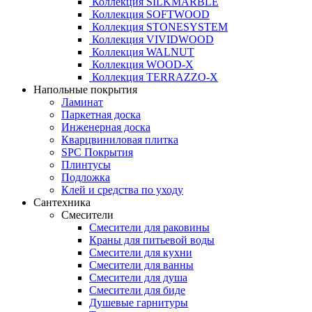
Коллекция SILKMARBLE
Коллекция SOFTWOOD
Коллекция STONESYSTEM
Коллекция VIVIDWOOD
Коллекция WALNUT
Коллекция WOOD-X
Коллекция ТЕRRАZZO-X
Напольные покрытия
Ламинат
Паркетная доска
Инженерная доска
Кварцвиниловая плитка
SPC Покрытия
Плинтусы
Подложка
Клей и средства по уходу
Сантехника
Смесители
Смесители для раковины
Краны для питьевой воды
Смесители для кухни
Смесители для ванны
Смесители для душа
Смесители для биде
Душевые гарнитуры