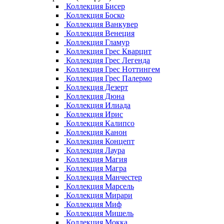
Коллекция Бисер
Коллекция Боско
Коллекция Ванкувер
Коллекция Венеция
Коллекция Гламур
Коллекция Грес Кварцит
Коллекция Грес Легенда
Коллекция Грес Ноттингем
Коллекция Грес Палермо
Коллекция Дезерт
Коллекция Дюна
Коллекция Илиада
Коллекция Ирис
Коллекция Калипсо
Коллекция Канон
Коллекция Концепт
Коллекция Лаура
Коллекция Магия
Коллекция Магра
Коллекция Манчестер
Коллекция Марсель
Коллекция Мирари
Коллекция Миф
Коллекция Мишель
Коллекция Мокка