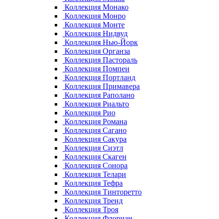
Коллекция Монако
Коллекция Монро
Коллекция Монте
Коллекция Нидвуд
Коллекция Нью-Йорк
Коллекция Органза
Коллекция Пастораль
Коллекция Помпеи
Коллекция Портланд
Коллекция Примавера
Коллекция Раполано
Коллекция Риальто
Коллекция Рио
Коллекция Романа
Коллекция Сагано
Коллекция Сакура
Коллекция Сиэтл
Коллекция Скаген
Коллекция Сонора
Коллекция Телари
Коллекция Тефра
Коллекция Тинторетто
Коллекция Тренд
Коллекция Троя
Коллекция Флориан