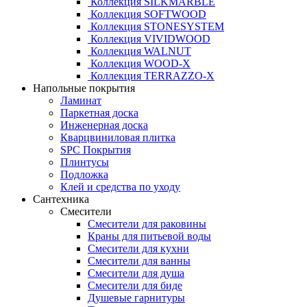
Коллекция SILKMARBLE
Коллекция SOFTWOOD
Коллекция STONESYSTEM
Коллекция VIVIDWOOD
Коллекция WALNUT
Коллекция WOOD-X
Коллекция ТЕRRАZZO-X
Напольные покрытия
Ламинат
Паркетная доска
Инженерная доска
Кварцвиниловая плитка
SPC Покрытия
Плинтусы
Подложка
Клей и средства по уходу
Сантехника
Смесители
Смесители для раковины
Краны для питьевой воды
Смесители для кухни
Смесители для ванны
Смесители для душа
Смесители для биде
Душевые гарнитуры