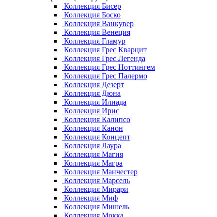
Коллекция Бисер
Коллекция Боско
Коллекция Ванкувер
Коллекция Венеция
Коллекция Гламур
Коллекция Грес Кварцит
Коллекция Грес Легенда
Коллекция Грес Ноттингем
Коллекция Грес Палермо
Коллекция Дезерт
Коллекция Дюна
Коллекция Илиада
Коллекция Ирис
Коллекция Калипсо
Коллекция Канон
Коллекция Концепт
Коллекция Лаура
Коллекция Магия
Коллекция Магра
Коллекция Манчестер
Коллекция Марсель
Коллекция Мирари
Коллекция Миф
Коллекция Мишель
Коллекция Мокка