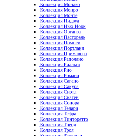
Коллекция Монако
Коллекция Монро
Коллекция Монте
Коллекция Нидвуд
Коллекция Нью-Йорк
Коллекция Органза
Коллекция Пастораль
Коллекция Помпеи
Коллекция Портланд
Коллекция Примавера
Коллекция Раполано
Коллекция Риальто
Коллекция Рио
Коллекция Романа
Коллекция Сагано
Коллекция Сакура
Коллекция Сиэтл
Коллекция Скаген
Коллекция Сонора
Коллекция Телари
Коллекция Тефра
Коллекция Тинторетто
Коллекция Тренд
Коллекция Троя
Коллекция Флориан