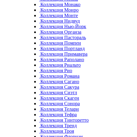
Коллекция Монако
Коллекция Монро
Коллекция Монте
Коллекция Нидвуд
Коллекция Нью-Йорк
Коллекция Органза
Коллекция Пастораль
Коллекция Помпеи
Коллекция Портланд
Коллекция Примавера
Коллекция Раполано
Коллекция Риальто
Коллекция Рио
Коллекция Романа
Коллекция Сагано
Коллекция Сакура
Коллекция Сиэтл
Коллекция Скаген
Коллекция Сонора
Коллекция Телари
Коллекция Тефра
Коллекция Тинторетто
Коллекция Тренд
Коллекция Троя
Коллекция Флориан