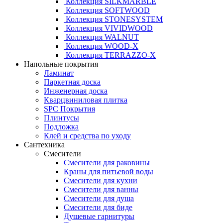
Коллекция SILKMARBLE
Коллекция SOFTWOOD
Коллекция STONESYSTEM
Коллекция VIVIDWOOD
Коллекция WALNUT
Коллекция WOOD-X
Коллекция ТЕRRАZZO-X
Напольные покрытия
Ламинат
Паркетная доска
Инженерная доска
Кварцвиниловая плитка
SPC Покрытия
Плинтусы
Подложка
Клей и средства по уходу
Сантехника
Смесители
Смесители для раковины
Краны для питьевой воды
Смесители для кухни
Смесители для ванны
Смесители для душа
Смесители для биде
Душевые гарнитуры