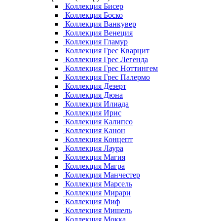
Коллекция Бисер
Коллекция Боско
Коллекция Ванкувер
Коллекция Венеция
Коллекция Гламур
Коллекция Грес Кварцит
Коллекция Грес Легенда
Коллекция Грес Ноттингем
Коллекция Грес Палермо
Коллекция Дезерт
Коллекция Дюна
Коллекция Илиада
Коллекция Ирис
Коллекция Калипсо
Коллекция Канон
Коллекция Концепт
Коллекция Лаура
Коллекция Магия
Коллекция Магра
Коллекция Манчестер
Коллекция Марсель
Коллекция Мирари
Коллекция Миф
Коллекция Мишель
Коллекция Мокка