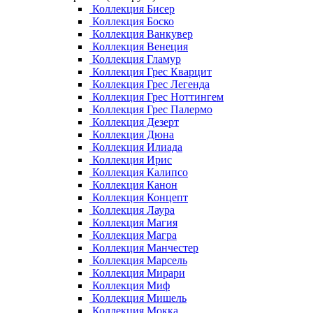
Коллекция Бисер
Коллекция Боско
Коллекция Ванкувер
Коллекция Венеция
Коллекция Гламур
Коллекция Грес Кварцит
Коллекция Грес Легенда
Коллекция Грес Ноттингем
Коллекция Грес Палермо
Коллекция Дезерт
Коллекция Дюна
Коллекция Илиада
Коллекция Ирис
Коллекция Калипсо
Коллекция Канон
Коллекция Концепт
Коллекция Лаура
Коллекция Магия
Коллекция Магра
Коллекция Манчестер
Коллекция Марсель
Коллекция Мирари
Коллекция Миф
Коллекция Мишель
Коллекция Мокка