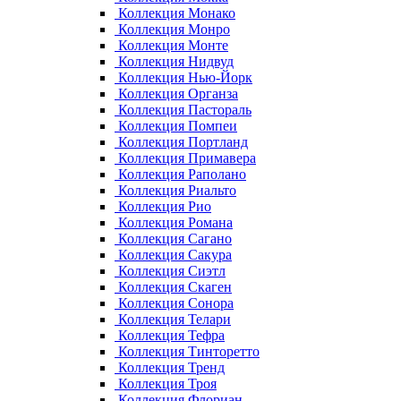
Коллекция Монако
Коллекция Монро
Коллекция Монте
Коллекция Нидвуд
Коллекция Нью-Йорк
Коллекция Органза
Коллекция Пастораль
Коллекция Помпеи
Коллекция Портланд
Коллекция Примавера
Коллекция Раполано
Коллекция Риальто
Коллекция Рио
Коллекция Романа
Коллекция Сагано
Коллекция Сакура
Коллекция Сиэтл
Коллекция Скаген
Коллекция Сонора
Коллекция Телари
Коллекция Тефра
Коллекция Тинторетто
Коллекция Тренд
Коллекция Троя
Коллекция Флориан