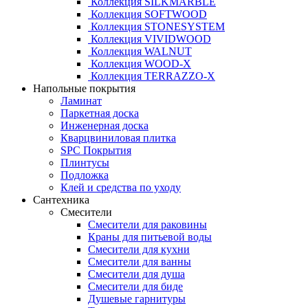
Коллекция SILKMARBLE
Коллекция SOFTWOOD
Коллекция STONESYSTEM
Коллекция VIVIDWOOD
Коллекция WALNUT
Коллекция WOOD-X
Коллекция ТЕRRАZZO-X
Напольные покрытия
Ламинат
Паркетная доска
Инженерная доска
Кварцвиниловая плитка
SPC Покрытия
Плинтусы
Подложка
Клей и средства по уходу
Сантехника
Смесители
Смесители для раковины
Краны для питьевой воды
Смесители для кухни
Смесители для ванны
Смесители для душа
Смесители для биде
Душевые гарнитуры