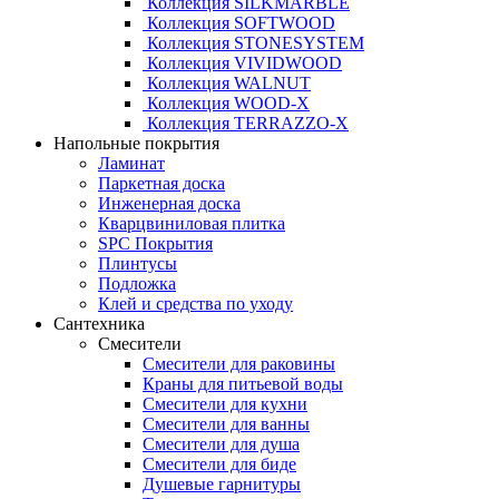
Коллекция SILKMARBLE
Коллекция SOFTWOOD
Коллекция STONESYSTEM
Коллекция VIVIDWOOD
Коллекция WALNUT
Коллекция WOOD-X
Коллекция ТЕRRАZZO-X
Напольные покрытия
Ламинат
Паркетная доска
Инженерная доска
Кварцвиниловая плитка
SPC Покрытия
Плинтусы
Подложка
Клей и средства по уходу
Сантехника
Смесители
Смесители для раковины
Краны для питьевой воды
Смесители для кухни
Смесители для ванны
Смесители для душа
Смесители для биде
Душевые гарнитуры