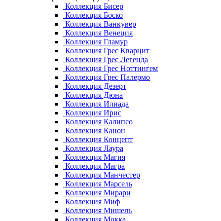
Коллекция Бисер
Коллекция Боско
Коллекция Ванкувер
Коллекция Венеция
Коллекция Гламур
Коллекция Грес Кварцит
Коллекция Грес Легенда
Коллекция Грес Ноттингем
Коллекция Грес Палермо
Коллекция Дезерт
Коллекция Дюна
Коллекция Илиада
Коллекция Ирис
Коллекция Калипсо
Коллекция Канон
Коллекция Концепт
Коллекция Лаура
Коллекция Магия
Коллекция Магра
Коллекция Манчестер
Коллекция Марсель
Коллекция Мирари
Коллекция Миф
Коллекция Мишель
Коллекция Мокка