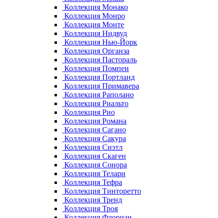
Коллекция Монако
Коллекция Монро
Коллекция Монте
Коллекция Нидвуд
Коллекция Нью-Йорк
Коллекция Органза
Коллекция Пастораль
Коллекция Помпеи
Коллекция Портланд
Коллекция Примавера
Коллекция Раполано
Коллекция Риальто
Коллекция Рио
Коллекция Романа
Коллекция Сагано
Коллекция Сакура
Коллекция Сиэтл
Коллекция Скаген
Коллекция Сонора
Коллекция Телари
Коллекция Тефра
Коллекция Тинторетто
Коллекция Тренд
Коллекция Троя
Коллекция Флориан