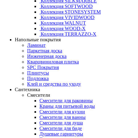
Коллекция SILKMARBLE
Коллекция SOFTWOOD
Коллекция STONESYSTEM
Коллекция VIVIDWOOD
Коллекция WALNUT
Коллекция WOOD-X
Коллекция ТЕRRАZZO-X
Напольные покрытия
Ламинат
Паркетная доска
Инженерная доска
Кварцвиниловая плитка
SPC Покрытия
Плинтусы
Подложка
Клей и средства по уходу
Сантехника
Смесители
Смесители для раковины
Краны для питьевой воды
Смесители для кухни
Смесители для ванны
Смесители для душа
Смесители для биде
Душевые гарнитуры