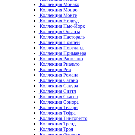
Коллекция Монако
Коллекция Монро
Коллекция Монте
Коллекция Нидвуд
Коллекция Нью-Йорк
Коллекция Органза
Коллекция Пастораль
Коллекция Помпеи
Коллекция Портланд
Коллекция Примавера
Коллекция Раполано
Коллекция Риальто
Коллекция Рио
Коллекция Романа
Коллекция Сагано
Коллекция Сакура
Коллекция Сиэтл
Коллекция Скаген
Коллекция Сонора
Коллекция Телари
Коллекция Тефра
Коллекция Тинторетто
Коллекция Тренд
Коллекция Троя
Коллекция Флориан