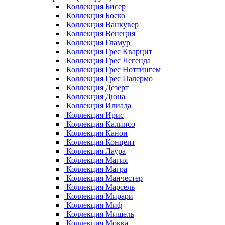
Коллекция Бисер
Коллекция Боско
Коллекция Ванкувер
Коллекция Венеция
Коллекция Гламур
Коллекция Грес Кварцит
Коллекция Грес Легенда
Коллекция Грес Ноттингем
Коллекция Грес Палермо
Коллекция Дезерт
Коллекция Дюна
Коллекция Илиада
Коллекция Ирис
Коллекция Калипсо
Коллекция Канон
Коллекция Концепт
Коллекция Лаура
Коллекция Магия
Коллекция Магра
Коллекция Манчестер
Коллекция Марсель
Коллекция Мирари
Коллекция Миф
Коллекция Мишель
Коллекция Мокка