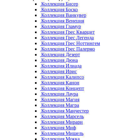
Коллекция Бисер
Коллекция Боско
Коллекция Ванкувер
Коллекция Венеция
Коллекция Гламур
Коллекция Грес Кварцит
Коллекция Грес Легенда
Коллекция Грес Ноттингем
Коллекция Грес Палермо
Коллекция Дезерт
Коллекция Дюна
Коллекция Илиада
Коллекция Ирис
Коллекция Калипсо
Коллекция Канон
Коллекция Концепт
Коллекция Лаура
Коллекция Магия
Коллекция Магра
Коллекция Манчестер
Коллекция Марсель
Коллекция Мирари
Коллекция Миф
Коллекция Мишель
Коллекция Мокка