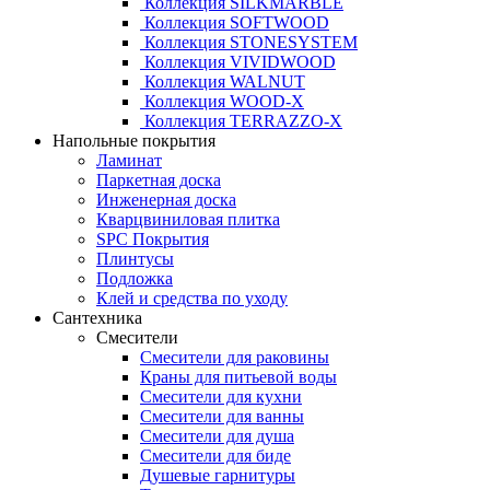
Коллекция SILKMARBLE
Коллекция SOFTWOOD
Коллекция STONESYSTEM
Коллекция VIVIDWOOD
Коллекция WALNUT
Коллекция WOOD-X
Коллекция ТЕRRАZZO-X
Напольные покрытия
Ламинат
Паркетная доска
Инженерная доска
Кварцвиниловая плитка
SPC Покрытия
Плинтусы
Подложка
Клей и средства по уходу
Сантехника
Смесители
Смесители для раковины
Краны для питьевой воды
Смесители для кухни
Смесители для ванны
Смесители для душа
Смесители для биде
Душевые гарнитуры