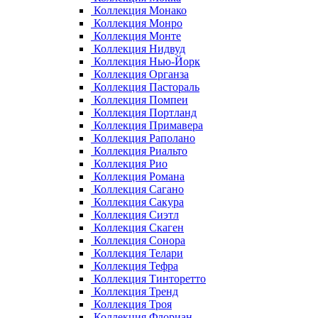
Коллекция Монако
Коллекция Монро
Коллекция Монте
Коллекция Нидвуд
Коллекция Нью-Йорк
Коллекция Органза
Коллекция Пастораль
Коллекция Помпеи
Коллекция Портланд
Коллекция Примавера
Коллекция Раполано
Коллекция Риальто
Коллекция Рио
Коллекция Романа
Коллекция Сагано
Коллекция Сакура
Коллекция Сиэтл
Коллекция Скаген
Коллекция Сонора
Коллекция Телари
Коллекция Тефра
Коллекция Тинторетто
Коллекция Тренд
Коллекция Троя
Коллекция Флориан