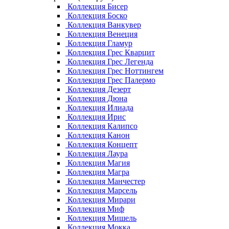
Коллекция Бисер
Коллекция Боско
Коллекция Ванкувер
Коллекция Венеция
Коллекция Гламур
Коллекция Грес Кварцит
Коллекция Грес Легенда
Коллекция Грес Ноттингем
Коллекция Грес Палермо
Коллекция Дезерт
Коллекция Дюна
Коллекция Илиада
Коллекция Ирис
Коллекция Калипсо
Коллекция Канон
Коллекция Концепт
Коллекция Лаура
Коллекция Магия
Коллекция Магра
Коллекция Манчестер
Коллекция Марсель
Коллекция Мирари
Коллекция Миф
Коллекция Мишель
Коллекция Мокка