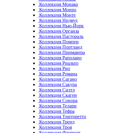
Коллекция Монако
Коллекция Монро
Коллекция Монте
Коллекция Нидвуд
Коллекция Нью-Йорк
Коллекция Органза
Коллекция Пастораль
Коллекция Помпеи
Коллекция Портланд
Коллекция Примавера
Коллекция Раполано
Коллекция Риальто
Коллекция Рио
Коллекция Романа
Коллекция Сагано
Коллекция Сакура
Коллекция Сиэтл
Коллекция Скаген
Коллекция Сонора
Коллекция Телари
Коллекция Тефра
Коллекция Тинторетто
Коллекция Тренд
Коллекция Троя
Коллекция Флориан