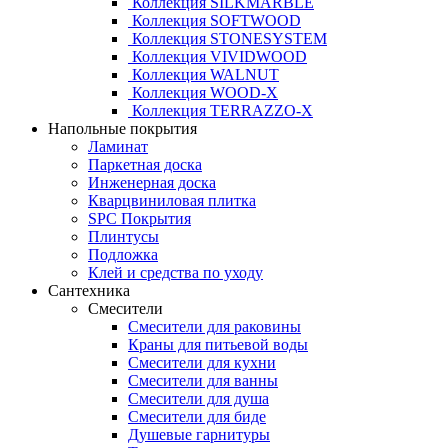
Коллекция SILKMARBLE
Коллекция SOFTWOOD
Коллекция STONESYSTEM
Коллекция VIVIDWOOD
Коллекция WALNUT
Коллекция WOOD-X
Коллекция ТЕRRАZZO-X
Напольные покрытия
Ламинат
Паркетная доска
Инженерная доска
Кварцвиниловая плитка
SPC Покрытия
Плинтусы
Подложка
Клей и средства по уходу
Сантехника
Смесители
Смесители для раковины
Краны для питьевой воды
Смесители для кухни
Смесители для ванны
Смесители для душа
Смесители для биде
Душевые гарнитуры