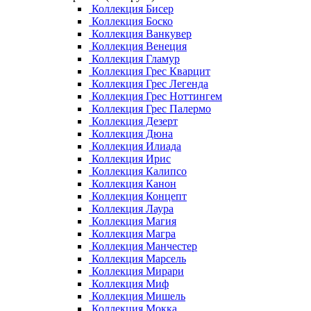
Коллекция Бисер
Коллекция Боско
Коллекция Ванкувер
Коллекция Венеция
Коллекция Гламур
Коллекция Грес Кварцит
Коллекция Грес Легенда
Коллекция Грес Ноттингем
Коллекция Грес Палермо
Коллекция Дезерт
Коллекция Дюна
Коллекция Илиада
Коллекция Ирис
Коллекция Калипсо
Коллекция Канон
Коллекция Концепт
Коллекция Лаура
Коллекция Магия
Коллекция Магра
Коллекция Манчестер
Коллекция Марсель
Коллекция Мирари
Коллекция Миф
Коллекция Мишель
Коллекция Мокка