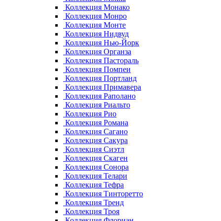
Коллекция Монако
Коллекция Монро
Коллекция Монте
Коллекция Нидвуд
Коллекция Нью-Йорк
Коллекция Органза
Коллекция Пастораль
Коллекция Помпеи
Коллекция Портланд
Коллекция Примавера
Коллекция Раполано
Коллекция Риальто
Коллекция Рио
Коллекция Романа
Коллекция Сагано
Коллекция Сакура
Коллекция Сиэтл
Коллекция Скаген
Коллекция Сонора
Коллекция Телари
Коллекция Тефра
Коллекция Тинторетто
Коллекция Тренд
Коллекция Троя
Коллекция Флориан