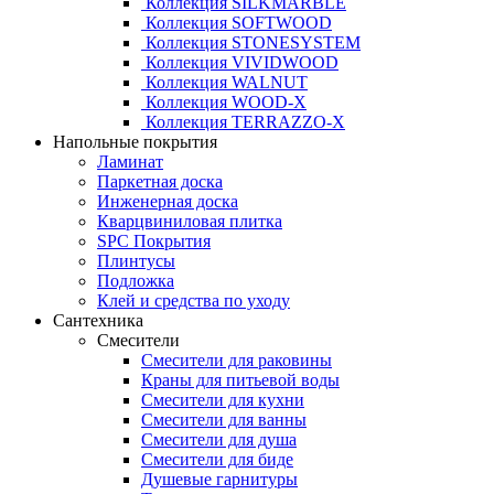
Коллекция SILKMARBLE
Коллекция SOFTWOOD
Коллекция STONESYSTEM
Коллекция VIVIDWOOD
Коллекция WALNUT
Коллекция WOOD-X
Коллекция ТЕRRАZZO-X
Напольные покрытия
Ламинат
Паркетная доска
Инженерная доска
Кварцвиниловая плитка
SPC Покрытия
Плинтусы
Подложка
Клей и средства по уходу
Сантехника
Смесители
Смесители для раковины
Краны для питьевой воды
Смесители для кухни
Смесители для ванны
Смесители для душа
Смесители для биде
Душевые гарнитуры