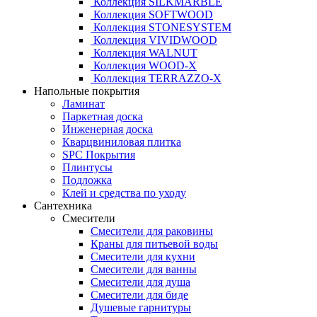
Коллекция SILKMARBLE
Коллекция SOFTWOOD
Коллекция STONESYSTEM
Коллекция VIVIDWOOD
Коллекция WALNUT
Коллекция WOOD-X
Коллекция ТЕRRАZZO-X
Напольные покрытия
Ламинат
Паркетная доска
Инженерная доска
Кварцвиниловая плитка
SPC Покрытия
Плинтусы
Подложка
Клей и средства по уходу
Сантехника
Смесители
Смесители для раковины
Краны для питьевой воды
Смесители для кухни
Смесители для ванны
Смесители для душа
Смесители для биде
Душевые гарнитуры