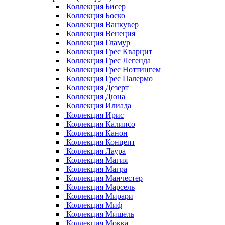
Коллекция Бисер
Коллекция Боско
Коллекция Ванкувер
Коллекция Венеция
Коллекция Гламур
Коллекция Грес Кварцит
Коллекция Грес Легенда
Коллекция Грес Ноттингем
Коллекция Грес Палермо
Коллекция Дезерт
Коллекция Дюна
Коллекция Илиада
Коллекция Ирис
Коллекция Калипсо
Коллекция Канон
Коллекция Концепт
Коллекция Лаура
Коллекция Магия
Коллекция Магра
Коллекция Манчестер
Коллекция Марсель
Коллекция Мирари
Коллекция Миф
Коллекция Мишель
Коллекция Мокка