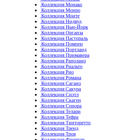
Коллекция Монако
Коллекция Монро
Коллекция Монте
Коллекция Нидвуд
Коллекция Нью-Йорк
Коллекция Органза
Коллекция Пастораль
Коллекция Помпеи
Коллекция Портланд
Коллекция Примавера
Коллекция Раполано
Коллекция Риальто
Коллекция Рио
Коллекция Романа
Коллекция Сагано
Коллекция Сакура
Коллекция Сиэтл
Коллекция Скаген
Коллекция Сонора
Коллекция Телари
Коллекция Тефра
Коллекция Тинторетто
Коллекция Тренд
Коллекция Троя
Коллекция Флориан