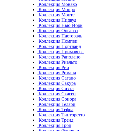
Коллекция Монако
Коллекция Монро
Коллекция Монте
Коллекция Нидвуд
Коллекция Нью-Йорк
Коллекция Органза
Коллекция Пастораль
Коллекция Помпеи
Коллекция Портланд
Коллекция Примавера
Коллекция Раполано
Коллекция Риальто
Коллекция Рио
Коллекция Романа
Коллекция Сагано
Коллекция Сакура
Коллекция Сиэтл
Коллекция Скаген
Коллекция Сонора
Коллекция Телари
Коллекция Тефра
Коллекция Тинторетто
Коллекция Тренд
Коллекция Троя
Коллекция Флориан