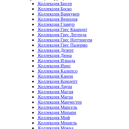
Коллекция Бисер
Коллекция Боско
Коллекция Ванкувер
Коллекция Венеция
Коллекция Гламур
Коллекция Грес Кварцит
Коллекция Грес Легенда
Коллекция Грес Ноттингем
Коллекция Грес Палермо
Коллекция Дезерт
Коллекция Дюна
Коллекция Илиада
Коллекция Ирис
Коллекция Калипсо
Коллекция Канон
Коллекция Концепт
Коллекция Лаура
Коллекция Магия
Коллекция Магра
Коллекция Манчестер
Коллекция Марсель
Коллекция Мирари
Коллекция Миф
Коллекция Мишель
Коллекция Мокка