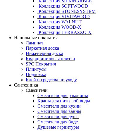
Коллекция SILKMARBLE
Коллекция SOFTWOOD
Коллекция STONESYSTEM
Коллекция VIVIDWOOD
Коллекция WALNUT
Коллекция WOOD-X
Коллекция ТЕRRАZZO-X
Напольные покрытия
Ламинат
Паркетная доска
Инженерная доска
Кварцвиниловая плитка
SPC Покрытия
Плинтусы
Подложка
Клей и средства по уходу
Сантехника
Смесители
Смесители для раковины
Краны для питьевой воды
Смесители для кухни
Смесители для ванны
Смесители для душа
Смесители для биде
Душевые гарнитуры