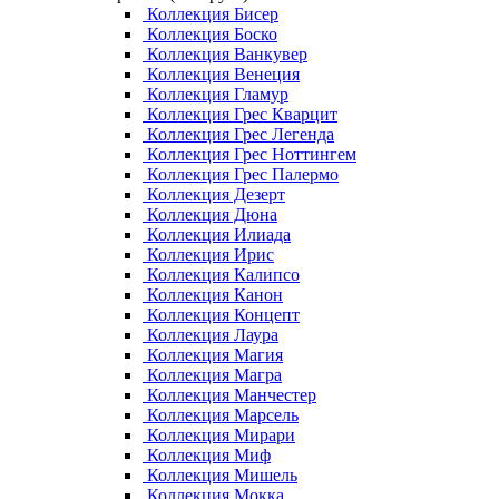
Коллекция Бисер
Коллекция Боско
Коллекция Ванкувер
Коллекция Венеция
Коллекция Гламур
Коллекция Грес Кварцит
Коллекция Грес Легенда
Коллекция Грес Ноттингем
Коллекция Грес Палермо
Коллекция Дезерт
Коллекция Дюна
Коллекция Илиада
Коллекция Ирис
Коллекция Калипсо
Коллекция Канон
Коллекция Концепт
Коллекция Лаура
Коллекция Магия
Коллекция Магра
Коллекция Манчестер
Коллекция Марсель
Коллекция Мирари
Коллекция Миф
Коллекция Мишель
Коллекция Мокка