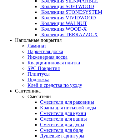
Коллекция SILKMARBLE
Коллекция SOFTWOOD
Коллекция STONESYSTEM
Коллекция VIVIDWOOD
Коллекция WALNUT
Коллекция WOOD-X
Коллекция ТЕRRАZZO-X
Напольные покрытия
Ламинат
Паркетная доска
Инженерная доска
Кварцвиниловая плитка
SPC Покрытия
Плинтусы
Подложка
Клей и средства по уходу
Сантехника
Смесители
Смесители для раковины
Краны для питьевой воды
Смесители для кухни
Смесители для ванны
Смесители для душа
Смесители для биде
Душевые гарнитуры