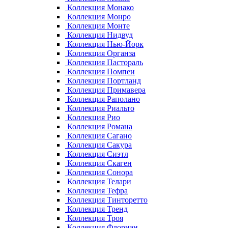
Коллекция Монако
Коллекция Монро
Коллекция Монте
Коллекция Нидвуд
Коллекция Нью-Йорк
Коллекция Органза
Коллекция Пастораль
Коллекция Помпеи
Коллекция Портланд
Коллекция Примавера
Коллекция Раполано
Коллекция Риальто
Коллекция Рио
Коллекция Романа
Коллекция Сагано
Коллекция Сакура
Коллекция Сиэтл
Коллекция Скаген
Коллекция Сонора
Коллекция Телари
Коллекция Тефра
Коллекция Тинторетто
Коллекция Тренд
Коллекция Троя
Коллекция Флориан