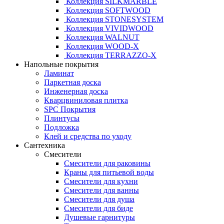
Коллекция SILKMARBLE
Коллекция SOFTWOOD
Коллекция STONESYSTEM
Коллекция VIVIDWOOD
Коллекция WALNUT
Коллекция WOOD-X
Коллекция ТЕRRАZZO-X
Напольные покрытия
Ламинат
Паркетная доска
Инженерная доска
Кварцвиниловая плитка
SPC Покрытия
Плинтусы
Подложка
Клей и средства по уходу
Сантехника
Смесители
Смесители для раковины
Краны для питьевой воды
Смесители для кухни
Смесители для ванны
Смесители для душа
Смесители для биде
Душевые гарнитуры