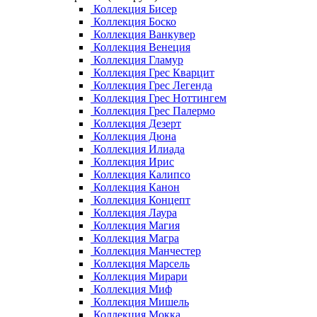
Коллекция Бисер
Коллекция Боско
Коллекция Ванкувер
Коллекция Венеция
Коллекция Гламур
Коллекция Грес Кварцит
Коллекция Грес Легенда
Коллекция Грес Ноттингем
Коллекция Грес Палермо
Коллекция Дезерт
Коллекция Дюна
Коллекция Илиада
Коллекция Ирис
Коллекция Калипсо
Коллекция Канон
Коллекция Концепт
Коллекция Лаура
Коллекция Магия
Коллекция Магра
Коллекция Манчестер
Коллекция Марсель
Коллекция Мирари
Коллекция Миф
Коллекция Мишель
Коллекция Мокка