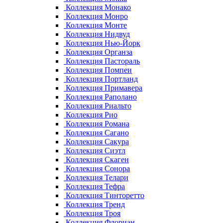
Коллекция Монако
Коллекция Монро
Коллекция Монте
Коллекция Нидвуд
Коллекция Нью-Йорк
Коллекция Органза
Коллекция Пастораль
Коллекция Помпеи
Коллекция Портланд
Коллекция Примавера
Коллекция Раполано
Коллекция Риальто
Коллекция Рио
Коллекция Романа
Коллекция Сагано
Коллекция Сакура
Коллекция Сиэтл
Коллекция Скаген
Коллекция Сонора
Коллекция Телари
Коллекция Тефра
Коллекция Тинторетто
Коллекция Тренд
Коллекция Троя
Коллекция Флориан