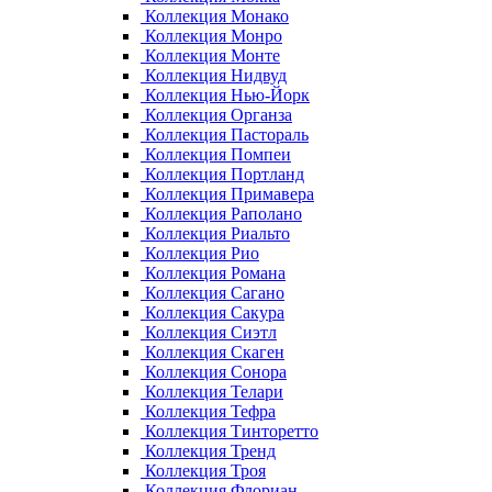
Коллекция Монако
Коллекция Монро
Коллекция Монте
Коллекция Нидвуд
Коллекция Нью-Йорк
Коллекция Органза
Коллекция Пастораль
Коллекция Помпеи
Коллекция Портланд
Коллекция Примавера
Коллекция Раполано
Коллекция Риальто
Коллекция Рио
Коллекция Романа
Коллекция Сагано
Коллекция Сакура
Коллекция Сиэтл
Коллекция Скаген
Коллекция Сонора
Коллекция Телари
Коллекция Тефра
Коллекция Тинторетто
Коллекция Тренд
Коллекция Троя
Коллекция Флориан