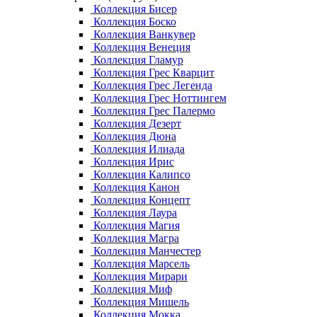
Коллекция Бисер
Коллекция Боско
Коллекция Ванкувер
Коллекция Венеция
Коллекция Гламур
Коллекция Грес Кварцит
Коллекция Грес Легенда
Коллекция Грес Ноттингем
Коллекция Грес Палермо
Коллекция Дезерт
Коллекция Дюна
Коллекция Илиада
Коллекция Ирис
Коллекция Калипсо
Коллекция Канон
Коллекция Концепт
Коллекция Лаура
Коллекция Магия
Коллекция Магра
Коллекция Манчестер
Коллекция Марсель
Коллекция Мирари
Коллекция Миф
Коллекция Мишель
Коллекция Мокка