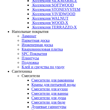
Коллекция SILKMARBLE
Коллекция SOFTWOOD
Коллекция STONESYSTEM
Коллекция VIVIDWOOD
Коллекция WALNUT
Коллекция WOOD-X
Коллекция ТЕRRАZZO-X
Напольные покрытия
Ламинат
Паркетная доска
Инженерная доска
Кварцвиниловая плитка
SPC Покрытия
Плинтусы
Подложка
Клей и средства по уходу
Сантехника
Смесители
Смесители для раковины
Краны для питьевой воды
Смесители для кухни
Смесители для ванны
Смесители для душа
Смесители для биде
Душевые гарнитуры