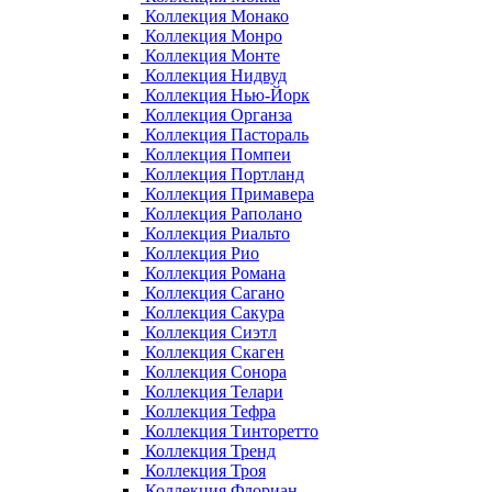
Коллекция Монако
Коллекция Монро
Коллекция Монте
Коллекция Нидвуд
Коллекция Нью-Йорк
Коллекция Органза
Коллекция Пастораль
Коллекция Помпеи
Коллекция Портланд
Коллекция Примавера
Коллекция Раполано
Коллекция Риальто
Коллекция Рио
Коллекция Романа
Коллекция Сагано
Коллекция Сакура
Коллекция Сиэтл
Коллекция Скаген
Коллекция Сонора
Коллекция Телари
Коллекция Тефра
Коллекция Тинторетто
Коллекция Тренд
Коллекция Троя
Коллекция Флориан