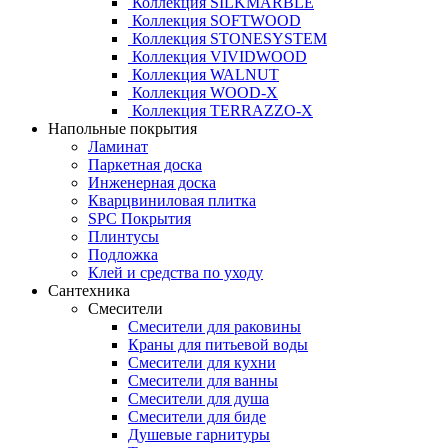
Коллекция SILKMARBLE
Коллекция SOFTWOOD
Коллекция STONESYSTEM
Коллекция VIVIDWOOD
Коллекция WALNUT
Коллекция WOOD-X
Коллекция ТЕRRАZZO-X
Напольные покрытия
Ламинат
Паркетная доска
Инженерная доска
Кварцвиниловая плитка
SPC Покрытия
Плинтусы
Подложка
Клей и средства по уходу
Сантехника
Смесители
Смесители для раковины
Краны для питьевой воды
Смесители для кухни
Смесители для ванны
Смесители для душа
Смесители для биде
Душевые гарнитуры