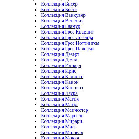
Коллекция Бисер
Коллекция Боско
Коллекция Ванкувер
Коллекция Венеция
Коллекция Гламур
Коллекция Грес Кварцит
Коллекция Грес Легенда
Коллекция Грес Ноттингем
Коллекция Грес Палермо
Коллекция Дезерт
Коллекция Дюна
Коллекция Илиада
Коллекция Ирис
Коллекция Калипсо
Коллекция Канон
Коллекция Концепт
Коллекция Лаура
Коллекция Магия
Коллекция Магра
Коллекция Манчестер
Коллекция Марсель
Коллекция Мирари
Коллекция Миф
Коллекция Мишель
Коллекция Мокка