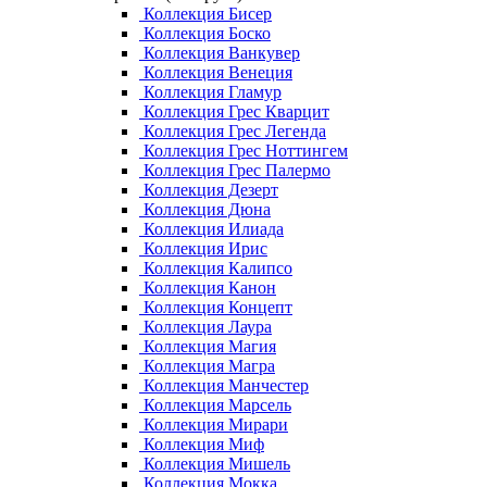
Коллекция Бисер
Коллекция Боско
Коллекция Ванкувер
Коллекция Венеция
Коллекция Гламур
Коллекция Грес Кварцит
Коллекция Грес Легенда
Коллекция Грес Ноттингем
Коллекция Грес Палермо
Коллекция Дезерт
Коллекция Дюна
Коллекция Илиада
Коллекция Ирис
Коллекция Калипсо
Коллекция Канон
Коллекция Концепт
Коллекция Лаура
Коллекция Магия
Коллекция Магра
Коллекция Манчестер
Коллекция Марсель
Коллекция Мирари
Коллекция Миф
Коллекция Мишель
Коллекция Мокка