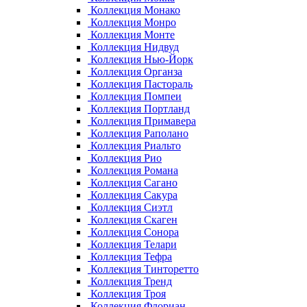
Коллекция Монако
Коллекция Монро
Коллекция Монте
Коллекция Нидвуд
Коллекция Нью-Йорк
Коллекция Органза
Коллекция Пастораль
Коллекция Помпеи
Коллекция Портланд
Коллекция Примавера
Коллекция Раполано
Коллекция Риальто
Коллекция Рио
Коллекция Романа
Коллекция Сагано
Коллекция Сакура
Коллекция Сиэтл
Коллекция Скаген
Коллекция Сонора
Коллекция Телари
Коллекция Тефра
Коллекция Тинторетто
Коллекция Тренд
Коллекция Троя
Коллекция Флориан