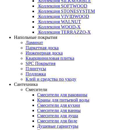
Коллекция SILKMARBLE
Коллекция SOFTWOOD
Коллекция STONESYSTEM
Коллекция VIVIDWOOD
Коллекция WALNUT
Коллекция WOOD-X
Коллекция ТЕRRАZZO-X
Напольные покрытия
Ламинат
Паркетная доска
Инженерная доска
Кварцвиниловая плитка
SPC Покрытия
Плинтусы
Подложка
Клей и средства по уходу
Сантехника
Смесители
Смесители для раковины
Краны для питьевой воды
Смесители для кухни
Смесители для ванны
Смесители для душа
Смесители для биде
Душевые гарнитуры