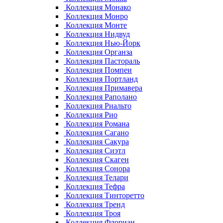
Коллекция Монако
Коллекция Монро
Коллекция Монте
Коллекция Нидвуд
Коллекция Нью-Йорк
Коллекция Органза
Коллекция Пастораль
Коллекция Помпеи
Коллекция Портланд
Коллекция Примавера
Коллекция Раполано
Коллекция Риальто
Коллекция Рио
Коллекция Романа
Коллекция Сагано
Коллекция Сакура
Коллекция Сиэтл
Коллекция Скаген
Коллекция Сонора
Коллекция Телари
Коллекция Тефра
Коллекция Тинторетто
Коллекция Тренд
Коллекция Троя
Коллекция Флориан