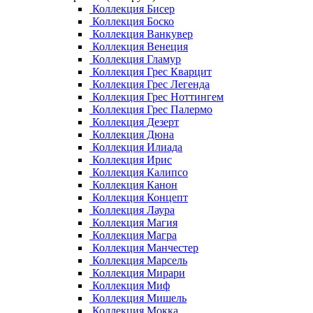
Коллекция Бисер
Коллекция Боско
Коллекция Ванкувер
Коллекция Венеция
Коллекция Гламур
Коллекция Грес Кварцит
Коллекция Грес Легенда
Коллекция Грес Ноттингем
Коллекция Грес Палермо
Коллекция Дезерт
Коллекция Дюна
Коллекция Илиада
Коллекция Ирис
Коллекция Калипсо
Коллекция Канон
Коллекция Концепт
Коллекция Лаура
Коллекция Магия
Коллекция Магра
Коллекция Манчестер
Коллекция Марсель
Коллекция Мирари
Коллекция Миф
Коллекция Мишель
Коллекция Мокка