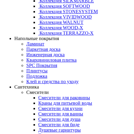
Коллекция SILKMARBLE
Коллекция SOFTWOOD
Коллекция STONESYSTEM
Коллекция VIVIDWOOD
Коллекция WALNUT
Коллекция WOOD-X
Коллекция ТЕRRАZZO-X
Напольные покрытия
Ламинат
Паркетная доска
Инженерная доска
Кварцвиниловая плитка
SPC Покрытия
Плинтусы
Подложка
Клей и средства по уходу
Сантехника
Смесители
Смесители для раковины
Краны для питьевой воды
Смесители для кухни
Смесители для ванны
Смесители для душа
Смесители для биде
Душевые гарнитуры