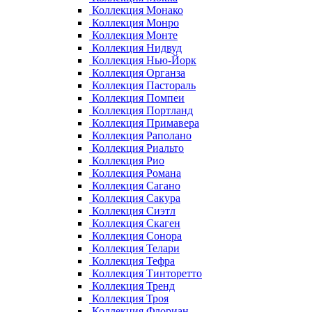
Коллекция Монако
Коллекция Монро
Коллекция Монте
Коллекция Нидвуд
Коллекция Нью-Йорк
Коллекция Органза
Коллекция Пастораль
Коллекция Помпеи
Коллекция Портланд
Коллекция Примавера
Коллекция Раполано
Коллекция Риальто
Коллекция Рио
Коллекция Романа
Коллекция Сагано
Коллекция Сакура
Коллекция Сиэтл
Коллекция Скаген
Коллекция Сонора
Коллекция Телари
Коллекция Тефра
Коллекция Тинторетто
Коллекция Тренд
Коллекция Троя
Коллекция Флориан