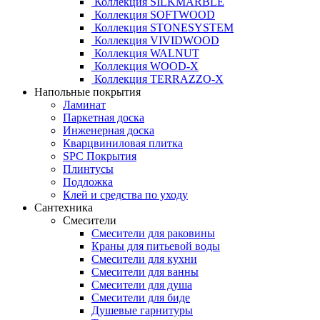
Коллекция SILKMARBLE
Коллекция SOFTWOOD
Коллекция STONESYSTEM
Коллекция VIVIDWOOD
Коллекция WALNUT
Коллекция WOOD-X
Коллекция ТЕRRАZZO-X
Напольные покрытия
Ламинат
Паркетная доска
Инженерная доска
Кварцвиниловая плитка
SPC Покрытия
Плинтусы
Подложка
Клей и средства по уходу
Сантехника
Смесители
Смесители для раковины
Краны для питьевой воды
Смесители для кухни
Смесители для ванны
Смесители для душа
Смесители для биде
Душевые гарнитуры