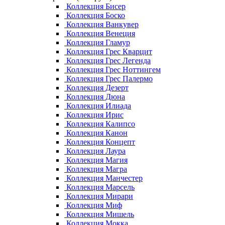
Коллекция Бисер
Коллекция Боско
Коллекция Ванкувер
Коллекция Венеция
Коллекция Гламур
Коллекция Грес Кварцит
Коллекция Грес Легенда
Коллекция Грес Ноттингем
Коллекция Грес Палермо
Коллекция Дезерт
Коллекция Дюна
Коллекция Илиада
Коллекция Ирис
Коллекция Калипсо
Коллекция Канон
Коллекция Концепт
Коллекция Лаура
Коллекция Магия
Коллекция Магра
Коллекция Манчестер
Коллекция Марсель
Коллекция Мирари
Коллекция Миф
Коллекция Мишель
Коллекция Мокка